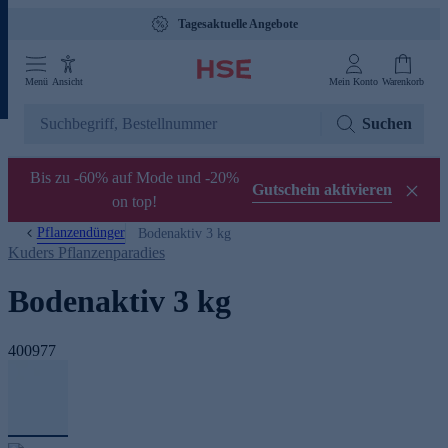
Tagesaktuelle Angebote
Menü
Ansicht
Mein Konto
Warenkorb
Suchen
Bis zu -60% auf Mode und -20%
Gutschein aktivieren
on top!
Pflanzendünger
Bodenaktiv 3 kg
Kuders Pflanzenparadies
Bodenaktiv 3 kg
400977