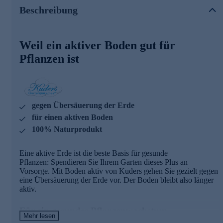
Naturprodukt aus verschiedenen organischen-mineralischen
Beschreibung
Stoffen plus Meeresalgen. Es ist ideal zur Bodenpflege in
Blumenampeln, Töpfen, Kübeln und für den Balkon.
Weil ein aktiver Boden gut für
Ihre Pflanzen werden es Ihnen mit üppiger Pracht
danken - schnell online bestellen!
Pflanzen ist
gegen Übersäuerung der Erde
für einen aktiven Boden
100% Naturprodukt
Eine aktive Erde ist die beste Basis für gesunde
Pflanzen: Spendieren Sie Ihrem Garten dieses Plus an
Vorsorge. Mit Boden aktiv von Kuders gehen Sie gezielt gegen
eine Übersäuerung der Erde vor. Der Boden bleibt also länger
aktiv.
Für ein gesundes Pflanzenwachstum
Mehr lesen