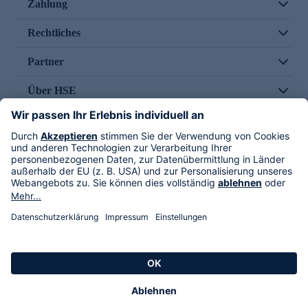
Zahlung
Rechtliches
Partner
Über HSE
Im TV
HSE International
Versand durch
Folge uns
AGB
Datenschutz
Impressum
Alle Rechte vorbehalten. Alle Preise inkl. gesetzlicher MwSt., zzgl. Versandkosten.