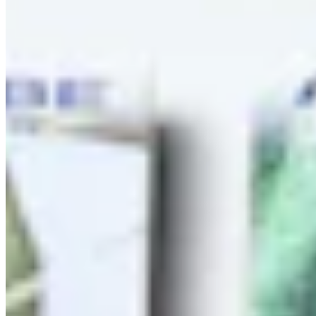
Lieblingskorb
Thermo-Einkaufskorb "Lieblingskorb"
99,98 €
129,98 €
-23%
Versand Gratis