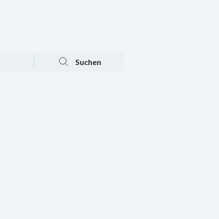
Tagesaktuelle Angebote
Mein Konto
Warenkorb
Suchen
n