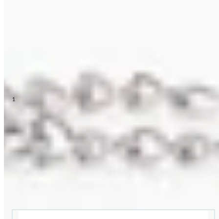
24/7 E-Mail-Service
service@hse.de
Ihre Gutschein-Vorteile auf einen Blick
Einfach einlösen und sofort sparen. Faire Bedingungen und
volle Transparenz.
1
Alle Gutscheinbedingungen
Newsletter abonnieren – 10 € Gutschein erhalten
Ich möchte den HSE-Newsletter abonnieren und aktuelle
Trends, Angebote & Gutscheine per E-Mail erhalten. Als
Dankeschön bekommen Sie einen 10 € Gutschein. Eine
Abmeldung ist jederzeit in den Newsletter-E-Mails möglich.