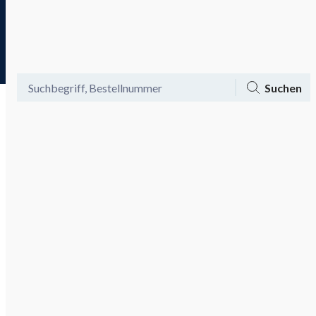
Tagesaktuelle Angebote
Menü
Ansicht
Mein Konto
Warenkorb
Suchen
Bis zu -60% auf Mode und -20%
Gutschein aktivieren
on top!
Gesund & Vital
Kosmetik
Mode
Schmuck & Münzen
Armbänder
Wohnen
Kategorien
Gesund & Vital
(
1
)
Kosmetik
(
3
)