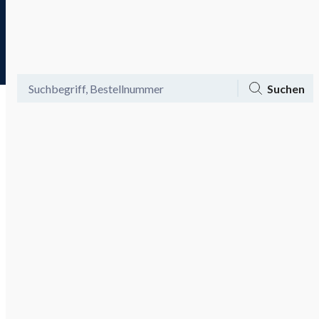
Tagesaktuelle Angebote
Menü
Ansicht
Mein Konto
Warenkorb
Suchen
Bis zu -60% auf Mode und -20%
Gutschein aktivieren
on top!