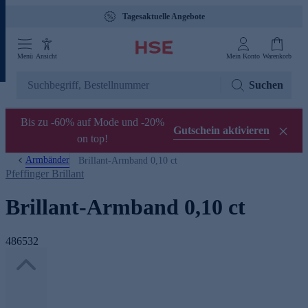
Tagesaktuelle Angebote
Menü
Ansicht
Mein Konto
Warenkorb
Suchen
Bis zu -60% auf Mode und -20%
Gutschein aktivieren
on top!
Armbänder
Brillant-Armband 0,10 ct
Pfeffinger Brillant
Brillant-Armband 0,10 ct
486532