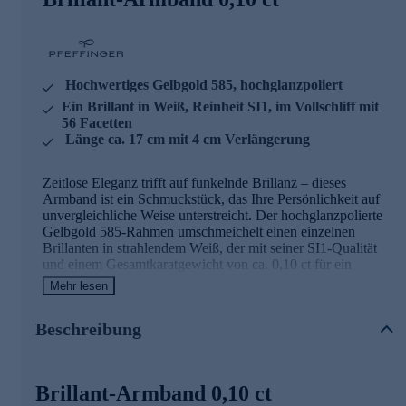
Hochwertiges Gelbgold 585, hochglanzpoliert
Ein Brillant in Weiß, Reinheit SI1, im Vollschliff mit
56 Facetten
Länge ca. 17 cm mit 4 cm Verlängerung
Zeitlose Eleganz trifft auf funkelnde Brillanz – dieses
Armband ist ein Schmuckstück, das Ihre Persönlichkeit auf
unvergleichliche Weise unterstreicht. Der hochglanzpolierte
Gelbgold 585-Rahmen umschmeichelt einen einzelnen
Brillanten in strahlendem Weiß, der mit seiner SI1-Qualität
und einem Gesamtkaratgewicht von ca. 0,10 ct für ein
bezauberndes Funkeln sorgt. Der runde Brillant im
Mehr lesen
klassischen Vollschliff mit 56 Facetten und einer Tafel ist in
einer eleganten Zargenfassung sicher eingefasst und wird so
Beschreibung
zum strahlenden Mittelpunkt dieses filigranen Accessoires.
Das Armband wird in Pforzheim nach deutschen
Qualitätsstandards gefertigt und besticht durch seine
exzellente Verarbeitung. Mit einer Länge von ca. 17 cm und
Brillant-Armband 0,10 ct
einer praktischen 4 cm Verlängerung passt es sich perfekt