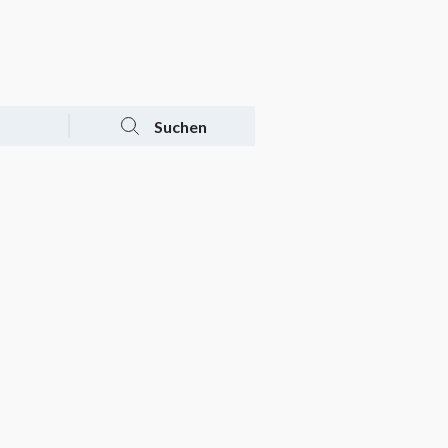
Tagesaktuelle Angebote
Mein Konto
Warenkorb
Suchen
n