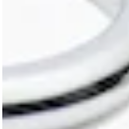
Judith Williams Modeschmuck
Ring mit Zirkonia
29,99 €
39,98 €
-24%