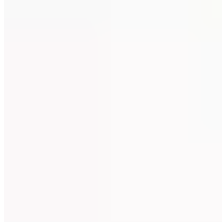
Judith Williams Modeschmuck
Creolen mit Zirkonia
39,98 €
59,99 €
-33%