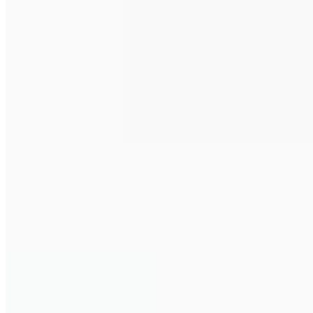
NEU
Judith Williams Modeschmuck
Flexarmband mit Achat
49,99 €
59,99 €
-16%