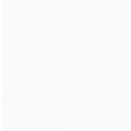
Judith Williams Modeschmuck