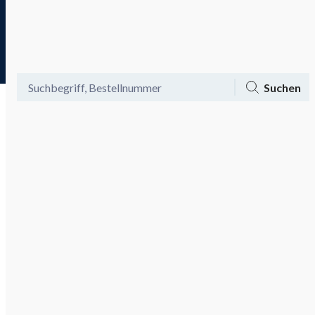
Tagesaktuelle Angebote
Menü
Ansicht
Mein Konto
Warenkorb
Suchen
Bis zu -60% auf Mode und -20%
Gutschein aktivieren
on top!
/
Judith Williams
/
Judith Williams Modeschmuck
Schmuck & Münzen
Anhänger & Broschen
Armbänder
Armbanduhren
Halsketten & Colliers
Ohrringe