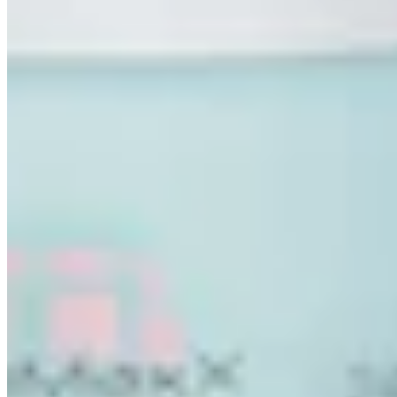
27,99 €
29,99 €
-6%
559,80 € / 1 l