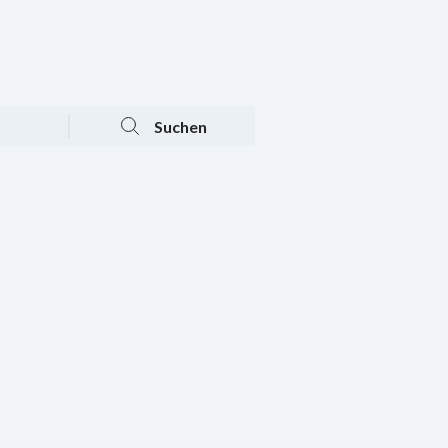
Tagesaktuelle Angebote
Mein Konto
Warenkorb
Suchen
n