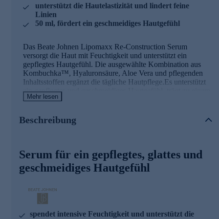
unterstützt die Hautelastizität und lindert feine
Linien
50 ml, fördert ein geschmeidiges Hautgefühl
Das Beate Johnen Lipomaxx Re-Construction Serum
versorgt die Haut mit Feuchtigkeit und unterstützt ein
gepflegtes Hautgefühl. Die ausgewählte Kombination aus
Kombuchka™, Hyaluronsäure, Aloe Vera und pflegenden
Inhaltsstoffen ergänzt die tägliche Hautpflege.Es unterstützt
ein gepflegtes und geschmeidiges Hautgefühl, trägt zu einem
Mehr lesen
frischen Hautbild bei.
Beschreibung
Die Hauptinhaltsstoffe des Serums und ihre
Wirkweisen
Kombuchka™
Serum für ein gepflegtes, glattes und
geschmeidiges Hautgefühl
Kombuchka™ ist ein fermentierter Pflegewirkstoff, der die
kosmetische Hautpflege ergänzt.
- Unterstützt ein gepflegtes Erscheinungsbild der Haut
- Trägt zu einer frischen Ausstrahlung bei
- Verleiht der Haut ein geschmeidiges Hautgefühl
spendet intensive Feuchtigkeit und unterstützt die