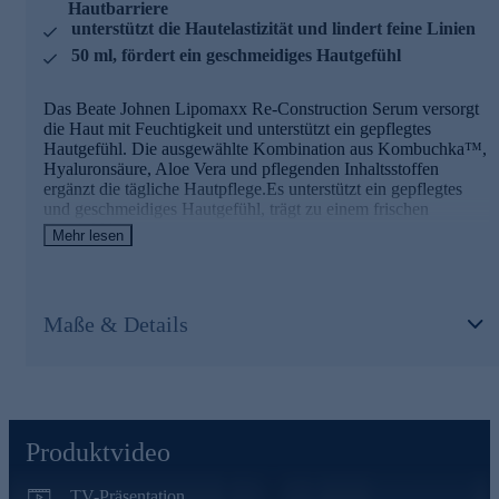
Hautbarriere
Hyaluronsäure
unterstützt die Hautelastizität und lindert feine Linien
- Spendet Feuchtigkeit
50 ml, fördert ein geschmeidiges Hautgefühl
- Unterstützt die Feuchtigkeitsversorgung der Haut
- Trägt zu einem glatten Hautgefühl bei
Das Beate Johnen Lipomaxx Re-Construction Serum versorgt
die Haut mit Feuchtigkeit und unterstützt ein gepflegtes
Aloe Vera
Hautgefühl. Die ausgewählte Kombination aus Kombuchka™,
Hyaluronsäure, Aloe Vera und pflegenden Inhaltsstoffen
- Pflegt die Haut
ergänzt die tägliche Hautpflege.Es unterstützt ein gepflegtes
- Spendet Feuchtigkeit
und geschmeidiges Hautgefühl, trägt zu einem frischen
- Verleiht ein angenehm erfrischtes Hautgefühl
Hautbild bei.
Mehr lesen
Wertvolle Öle
Die Hauptinhaltsstoffe des Serums und ihre
- Pflegen die Haut intensiv
Wirkweisen
- Unterstützen ein geschmeidiges Hautgefühl
Maße & Details
- Verbessern die Hautglätte
Kombuchka™
- Schützen die Haut vor dem Austrocknen
- Unterstützen die natürliche Hautbarriere
Kombuchka™ ist ein fermentierter Pflegewirkstoff, der die
kosmetische Hautpflege ergänzt.
Linienwirkstoff LipoMaXX
- Unterstützt ein gepflegtes Erscheinungsbild der Haut
Produktvideo
Beate Johnen LipoMaXX ergänzt die tägliche Hautpflege
- Trägt zu einer frischen Ausstrahlung bei
mit ausgewählten Wirkstoffen und unterstützt ein gepflegtes
- Verleiht der Haut ein geschmeidiges Hautgefühl
Hautbild. Er trägt zu einer glatter wirkenden Hautoberfläche
TV-Präsentation