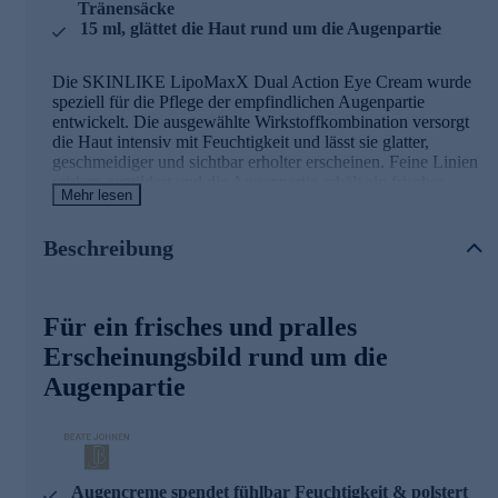
Tränensäcke
15 ml, glättet die Haut rund um die Augenpartie
Die SKINLIKE LipoMaxX Dual Action Eye Cream wurde
speziell für die Pflege der empfindlichen Augenpartie
entwickelt. Die ausgewählte Wirkstoffkombination versorgt
die Haut intensiv mit Feuchtigkeit und lässt sie glatter,
geschmeidiger und sichtbar erholter erscheinen. Feine Linien
wirken gemildert und die Augenpartie erhält ein frisches
Mehr lesen
Aussehen. Ein speziell entwickelter Wirkstoffkomplex trägt
dazu bei, das Erscheinungsbild von Augenringen und
Schwellungen sichtbar zu verbessern. Die Haut wirkt
Beschreibung
gepflegt, geglättet und aufgepolstert.
Die Hauptinhaltsstoffe der Augencreme und
Für ein frisches und pralles
ihre Wirkweisen
Erscheinungsbild rund um die
Eye Regener®
Augenpartie
Der Wirkstoffkomplex aus Alfalfa- und Lupinenextrakt
wurde speziell für die Pflege der empfindlichen Augenpartie
entwickelt. Er trägt dazu bei, das Erscheinungsbild von
Augenringen und Schwellungen sichtbar zu verbessern und
Augencreme spendet fühlbar Feuchtigkeit & polstert
unterstützt ein glatter und gefestigt wirkendes Hautbild.