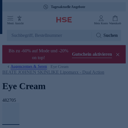
Tagesaktuelle Angebote
Menü
Ansicht
Mein Konto
Warenkorb
Suchen
Bis zu -60% auf Mode und -20%
Gutschein aktivieren
on top!
Augencremes & Seren
Eye Cream
BEATE JOHNEN SKINLIKE Lipomaxx - Dual Action
Eye Cream
482705