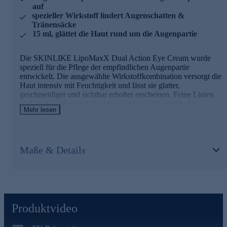
auf
Panthenol
spezieller Wirkstoff lindert Augenschatten &
Tränensäcke
- Beruhigt die empfindliche Augenpartie
15 ml, glättet die Haut rund um die Augenpartie
- Spendet intensiv Feuchtigkeit
- Unterstützt die natürliche Hautbarriere
Die SKINLIKE LipoMaxX Dual Action Eye Cream wurde
- Trockenheitsfältchen erscheinen gemildert
speziell für die Pflege der empfindlichen Augenpartie
entwickelt. Die ausgewählte Wirkstoffkombination versorgt die
Squalane
Haut intensiv mit Feuchtigkeit und lässt sie glatter,
- Unterstützt die natürliche Hautbarriere
geschmeidiger und sichtbar erholter erscheinen. Feine Linien
- Schützt vor Feuchtigkeitsverlust
wirken gemildert und die Augenpartie erhält ein frisches
Mehr lesen
- Pflegt die Haut intensiv
Aussehen. Ein speziell entwickelter Wirkstoffkomplex trägt
- Verleiht ein geschmeidiges Hautgefühl
dazu bei, das Erscheinungsbild von Augenringen und
Schwellungen sichtbar zu verbessern. Die Haut wirkt gepflegt,
Wertvolle Öle
geglättet und aufgepolstert.
Maße & Details
- Pflegen die Haut intensiv
Die Hauptinhaltsstoffe der Augencreme und ihre
- Verleihen ein weiches und geschmeidiges Hautgefühl
Wirkweisen
- Schützen die Haut vor dem Austrocknen
Die hochwertige Pflege jetzt bequem online bestellen.
Eye Regener®
Produktvideo
Der Wirkstoffkomplex aus Alfalfa- und Lupinenextrakt wurde
speziell für die Pflege der empfindlichen Augenpartie