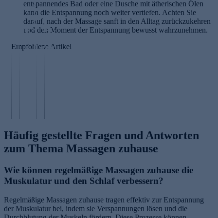
entspannendes Bad oder eine Dusche mit ätherischen Ölen
t
F
kann die Entspannung noch weiter vertiefen. Achten Sie
e
p
e
darauf, nach der Massage sanft in den Alltag zurückzukehren
r
h-
r
und den Moment der Entspannung bewusst wahrzunehmen.
R
v
G
W
u
e
a
l
Empfohlene Artikel
er
l
s
ll
u
t
a
v
f
t
d
s
e
a
a
er
ä
r
s
t
H
u
a
t
h
a
r
tr
e
io
ut
e
ol
n
n
Häufig gestellte Fragen und Antworten
zum Thema Massagen zuhause
Wie können regelmäßige Massagen zuhause die
Muskulatur und den Schlaf verbessern?
Regelmäßige Massagen zuhause tragen effektiv zur Entspannung
der Muskulatur bei, indem sie Verspannungen lösen und die
Durchblutung der Muskeln fördern. Diese Prozesse können