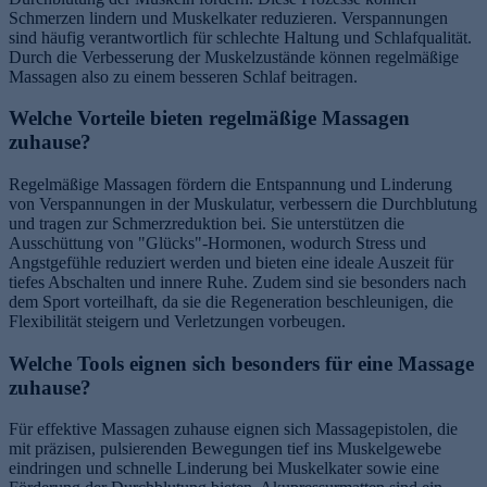
Schmerzen lindern und Muskelkater reduzieren. Verspannungen
sind häufig verantwortlich für schlechte Haltung und Schlafqualität.
Durch die Verbesserung der Muskelzustände können regelmäßige
Massagen also zu einem besseren Schlaf beitragen.
Welche Vorteile bieten regelmäßige Massagen
zuhause?
Regelmäßige Massagen fördern die Entspannung und Linderung
von Verspannungen in der Muskulatur, verbessern die Durchblutung
und tragen zur Schmerzreduktion bei. Sie unterstützen die
Ausschüttung von "Glücks"-Hormonen, wodurch Stress und
Angstgefühle reduziert werden und bieten eine ideale Auszeit für
tiefes Abschalten und innere Ruhe. Zudem sind sie besonders nach
dem Sport vorteilhaft, da sie die Regeneration beschleunigen, die
Flexibilität steigern und Verletzungen vorbeugen.
Welche Tools eignen sich besonders für eine Massage
zuhause?
Für effektive Massagen zuhause eignen sich Massagepistolen, die
mit präzisen, pulsierenden Bewegungen tief ins Muskelgewebe
eindringen und schnelle Linderung bei Muskelkater sowie eine