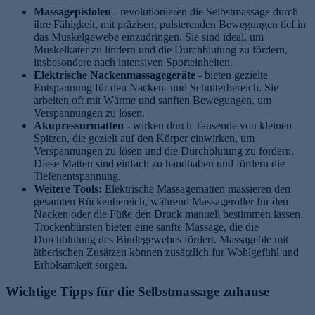
Massagepistolen -
revolutionieren die Selbstmassage durch
ihre Fähigkeit, mit präzisen, pulsierenden Bewegungen tief in
das Muskelgewebe einzudringen. Sie sind ideal, um
Muskelkater zu lindern und die Durchblutung zu fördern,
insbesondere nach intensiven Sporteinheiten.
Elektrische Nackenmassagegeräte -
bieten gezielte
Entspannung für den Nacken- und Schulterbereich. Sie
arbeiten oft mit Wärme und sanften Bewegungen, um
Verspannungen zu lösen.
Akupressurmatten -
wirken durch Tausende von kleinen
Spitzen, die gezielt auf den Körper einwirken, um
Verspannungen zu lösen und die Durchblutung zu fördern.
Diese Matten sind einfach zu handhaben und fördern die
Tiefenentspannung.
Weitere Tools:
Elektrische Massagematten massieren den
gesamten Rückenbereich, während Massageroller für den
Nacken oder die Füße den Druck manuell bestimmen lassen.
Trockenbürsten bieten eine sanfte Massage, die die
Durchblutung des Bindegewebes fördert. Massageöle mit
ätherischen Zusätzen können zusätzlich für Wohlgefühl und
Erholsamkeit sorgen.
Wichtige Tipps für die Selbstmassage zuhause