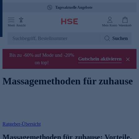
Tagesaktuelle Angebote
Menü
Ansicht
Mein Konto
Warenkorb
Suchen
Bis zu -60% auf Mode und -20%
Gutschein aktivieren
on top!
Massagemethoden für zuhause
Ratgeber-Übersicht
Massagemethoden für zuhause: Vorteile,