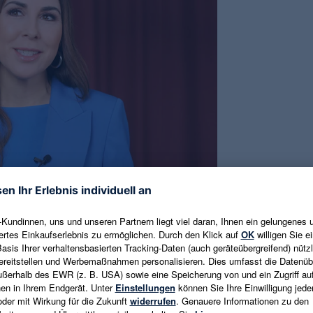
mineral
Judith Williams Phytomineral
Gesichtskonzentrat Moisture Miracle