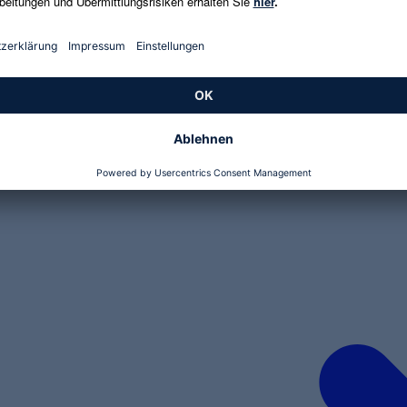
29,99 €
39,98 €
-24%
299,90 € / 1 l
VERSAND GRATIS