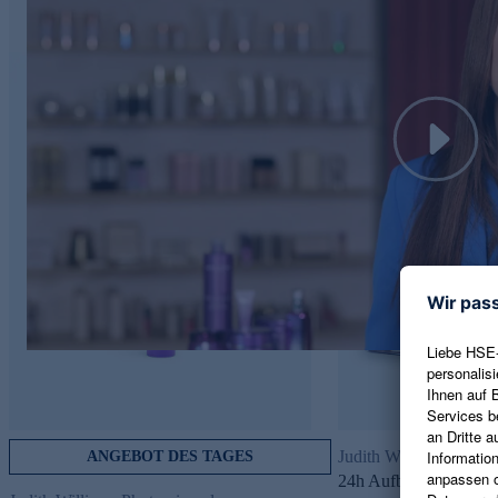
Play
Judith Williams Phyto
ANGEBOT DES TAGES
24h Aufbaucreme