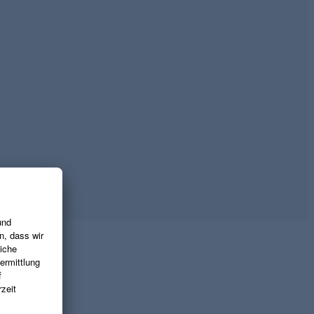
Judith Williams Phytomineral
Judith Williams Phytomi
Superfood Silk Cleanser
Orchid StemCell Ampul