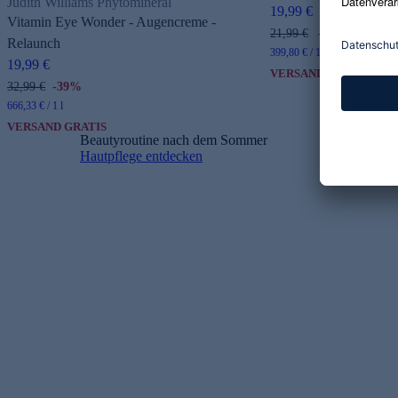
Judith Williams Phytomineral
19,99 €
Vitamin Eye Wonder - Augencreme -
21,99 €
-9%
Relaunch
399,80 € / 1 l
19,99 €
VERSAND GRATIS
32,99 €
-39%
666,33 € / 1 l
VERSAND GRATIS
Beautyroutine nach dem Sommer
Hautpflege entdecken