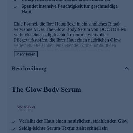
Spendet intensive Feuchtigkeit für geschmeidige
Haut
Eine Formel, die Ihre Hautpflege in ein sinnliches Ritual
verwandelt. Das The Glow Body Serum von DOCTOR MI
verbindet eine seidig-leichte Textur mit wertvollen
Pflegewirkstoffen, die Ihrer Haut einen natürlichen Glow
verleihen. Die schnell einziehende Formel umhüllt den
Körper mit intensiver Feuchtigkeit und sorgt für ein
Mehr lesen
geschmeidiges, strahlendes Hautgefühl. Perfekt für alle, die
ihre tägliche Körperpflege-Routine mit einem Hauch Luxus
bereichern möchten.
Beschreibung
The Glow Body Serum
Verleiht der Haut einen natürlichen, strahlenden Glow
Seidig-leichte Serum-Textur zieht schnell ein