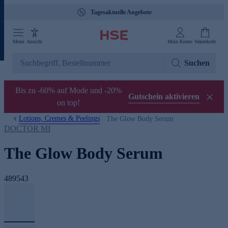
Tagesaktuelle Angebote
Menü
Ansicht
Mein Konto
Warenkorb
Suchen
Bis zu -60% auf Mode und -20%
Gutschein aktivieren
on top!
Lotions, Cremes & Peelings
The Glow Body Serum
DOCTOR MI
The Glow Body Serum
489543