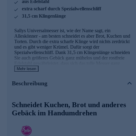
aus Edelstahl
extra scharf durch Spezialwellenschliff
31,5 cm Klingenlänge
Sallys Universalmesser ist, wie der Name sagt, ein
Alleskönner - am besten schneidet es aber Brot, Kuchen und
Torten. Durch die extra scharfe Klinge wird nichts zerdrückt
und es gibt weniger Krümel. Dafür sorgt der
Spezialwellenschliff. Dank 31,5 cm Klingenlänge schneiden
Sie auch größeres Gebäck ganz mühelos und der rostfreie
Edelstahl gewährleistet, dass sich das tolle Messer ganz
einfach pflegen lässt. Und natürlich liegt der zweifach
Mehr lesen
genietete Griff 1a in der Hand. Gönnen Sie sich diesen
wunderbaren Helfer für den Haushalt und freuen Sie sich
Beschreibung
auf einwandfrei geschnittene Gebäck-Genüsse.
Am besten gleich hier im Onlineshop bestellen.
Schneidet Kuchen, Brot und anderes
Gebäck im Handumdrehen