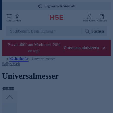
Tagesaktuelle Angebote
Menü
Ansicht
Mein Konto
Warenkorb
Suchen
Bis zu -60% auf Mode und -20%
Gutschein aktivieren
on top!
Küchenhelfer
Universalmesser
Sallys Welt
Universalmesser
489399