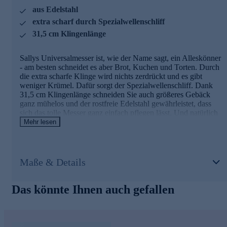
aus Edelstahl
extra scharf durch Spezialwellenschliff
31,5 cm Klingenlänge
Sallys Universalmesser ist, wie der Name sagt, ein Alleskönner
- am besten schneidet es aber Brot, Kuchen und Torten. Durch
die extra scharfe Klinge wird nichts zerdrückt und es gibt
weniger Krümel. Dafür sorgt der Spezialwellenschliff. Dank
31,5 cm Klingenlänge schneiden Sie auch größeres Gebäck
ganz mühelos und der rostfreie Edelstahl gewährleistet, dass
sich das tolle Messer ganz einfach pflegen lässt. Und natürlich
liegt der zweifach genietete Griff 1a in der Hand. Gönnen Sie
Mehr lesen
sich diesen wunderbaren Helfer für den Haushalt und freuen
Sie sich auf einwandfrei geschnittene Gebäck-Genüsse.
Am besten gleich hier im Onlineshop bestellen.
Maße & Details
Das könnte Ihnen auch gefallen