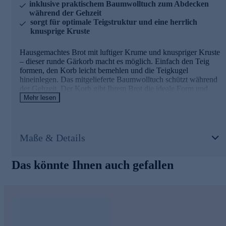
inklusive praktischem Baumwolltuch zum Abdecken
während der Gehzeit
sorgt für optimale Teigstruktur und eine herrlich
knusprige Kruste
Hausgemachtes Brot mit luftiger Krume und knuspriger Kruste
– dieser runde Gärkorb macht es möglich. Einfach den Teig
formen, den Korb leicht bemehlen und die Teigkugel
hineinlegen. Das mitgelieferte Baumwolltuch schützt während
der Gehzeit. Der Korb gibt Ihrem Brot die ideale Form und
ermöglicht eine höhere Wassermenge im Teig, was für Frische
Mehr lesen
und Haltbarkeit sorgt. Nach dem Gehen nehmen Sie den Teig
heraus und backen ihn im Gusseisentopf oder auf dem Blech.
Mit ca. 21 cm Durchmesser eignet sich dieser Gärkorb perfekt
für 500 g Brot. Verwandeln Sie Ihre Küche in eine Backstube
Maße & Details
und genießen Sie den Duft von frisch gebackenem Brot.
Das könnte Ihnen auch gefallen