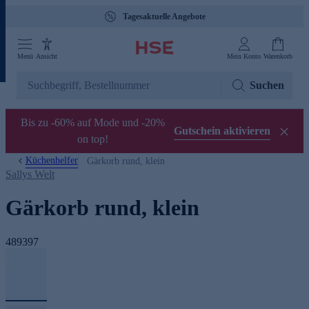
Tagesaktuelle Angebote
Menü
Ansicht
Mein Konto
Warenkorb
Suchen
Bis zu -60% auf Mode und -20%
Gutschein aktivieren
on top!
Küchenhelfer
Gärkorb rund, klein
Sallys Welt
Gärkorb rund, klein
489397