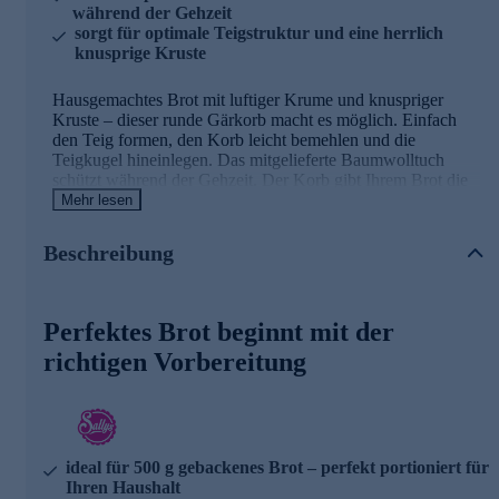
während der Gehzeit
sorgt für optimale Teigstruktur und eine herrlich
knusprige Kruste
Hausgemachtes Brot mit luftiger Krume und knuspriger
Kruste – dieser runde Gärkorb macht es möglich. Einfach
den Teig formen, den Korb leicht bemehlen und die
Teigkugel hineinlegen. Das mitgelieferte Baumwolltuch
schützt während der Gehzeit. Der Korb gibt Ihrem Brot die
ideale Form und ermöglicht eine höhere Wassermenge im
Mehr lesen
Teig, was für Frische und Haltbarkeit sorgt. Nach dem
Gehen nehmen Sie den Teig heraus und backen ihn im
Beschreibung
Gusseisentopf oder auf dem Blech. Mit ca. 21 cm
Durchmesser eignet sich dieser Gärkorb perfekt für 500 g
Brot. Verwandeln Sie Ihre Küche in eine Backstube und
genießen Sie den Duft von frisch gebackenem Brot.
Perfektes Brot beginnt mit der
richtigen Vorbereitung
ideal für 500 g gebackenes Brot – perfekt portioniert für
Ihren Haushalt