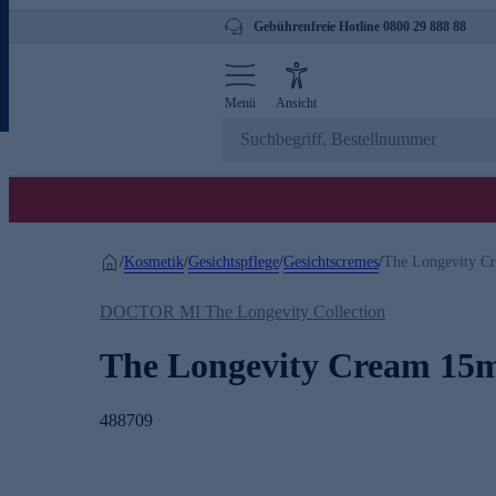
Gebührenfreie Hotline 0800 29 888 88
Menü
Ansicht
Kosmetik
Gesichtspflege
Gesichtscremes
/
/
/
/
The Longevity C
DOCTOR MI The Longevity Collection
The Longevity Cream 15
488709