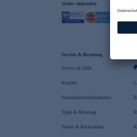
Sicher einkaufen
Service & Beratung
Z
Service & Hilfe
Kontakt
L
Neukundeninformationen
R
Tipps & Beratung
R
Storno & Rücknahme
K