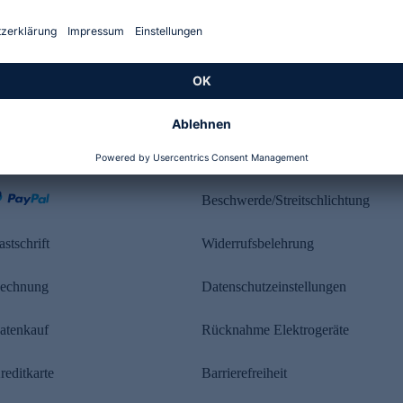
Kundenbewertung
ahlung
Rechtliches
Beschwerde/Streitschlichtung
astschrift
Widerrufsbelehrung
echnung
Datenschutzeinstellungen
atenkauf
Rücknahme Elektrogeräte
reditkarte
Barrierefreiheit