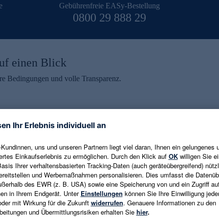
e
Gebührenfreie EASy-Bestellung
0800 29 888 29
uf einen Blick
aire Bedingungen und volle Transparenz.
ein erhalten
eren und aktuelle Trends,
E-Mail-Adresse eingeben
alten. Als Dankeschön
ne Abmeldung ist jederzeit in
Es gelten die
Datenschutzrichtlinien
un