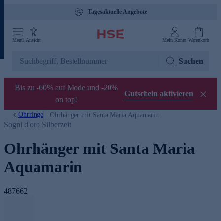
Tagesaktuelle Angebote
Menü
Ansicht
Mein Konto
Warenkorb
Suchen
Bis zu -60% auf Mode und -20%
Gutschein aktivieren
on top!
Ohrringe
Ohrhänger mit Santa Maria Aquamarin
Sogni d'oro Silberzeit
Ohrhänger mit Santa Maria
Aquamarin
487662