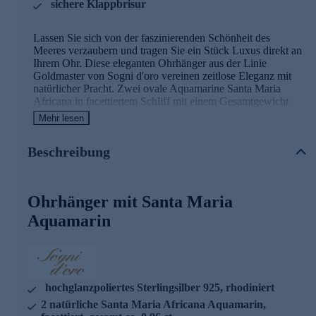
sichere Klappbrisur
Lassen Sie sich von der faszinierenden Schönheit des
Meeres verzaubern und tragen Sie ein Stück Luxus direkt an
Ihrem Ohr. Diese eleganten Ohrhänger aus der Linie
Goldmaster von Sogni d'oro vereinen zeitlose Eleganz mit
natürlicher Pracht. Zwei ovale Aquamarine Santa Maria
Africana in facettiertem Schliff mit einem Gesamtgewicht
von ca. 0,96 ct erstrahlen in einem intensiven, kristallklaren
Mehr lesen
Aquamarinblau und werden von hochglanzpoliertem,
rhodiniertem Sterlingsilber 925 in Zargenfassungen sicher
Beschreibung
gehalten. Die natürlichen Edelsteine aus Mosambik
bestechen durch ihre außergewöhnliche Farbqualität und ihr
brillantes Funkeln bei jedem Lichteinfall. Mit einer Größe
von ca. 23,5 x 6,8 mm setzen die Ohrhänger dezente, aber
Ohrhänger mit Santa Maria
wirkungsvolle Akzente und verleihen Ihrem Look eine
maritime Frische. Die praktische Klappbrisur sorgt für einen
Aquamarin
sicheren und komfortablen Sitz. Was die Qualität unserer
Schmuckstücke angeht, gehen wir keine Kompromisse ein.
Aus diesem Grund werden unsere Schmuckwaren von
unserer Qualitätssicherung und seitens des Lieferanten
strengsten Prüfprozessen unterzogen. Unter anderem
hochglanzpoliertes Sterlingsilber 925, rhodiniert
beinhalten unsere Prüfprozesse Prüfungen auf Konformität
2 natürliche Santa Maria Africana Aquamarin,
mit den Bestimmungen der Schweizer