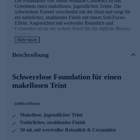
Die Foundation von Judith Williams Cosmetics ist das
Geheimnis eines makellosen, jugendlichen Teints. Die
schwerelose Formel verschmilzt mit der Haut und sorgt für
ein natürliches, strahlendes Finish mit einem Soft-Focus-
Effekt. Angereichert mit wertvoller Reismilch und
Ceramiden ist sie ein wahres Juwel für die tägliche Beauty-
Routine.
Mehr lesen
Die Wirkstoffe im Überblick
Beschreibung
REISMILCH
• Ist reich an Nährstoffen wie Vitaminen, Mineralien und
Aminosäuren
Schwerelose Foundation für einen
• Verleiht einen feuchtigkeitsspendenden, hautberuhigenden
und regenerierenden Charakter
makellosen Teint
• Wirkt antioxidativ
CERAMIDE
• Unterstützen die Wiederherstellung und Stärkung der
Hautbarriere
• Verringern den Feuchtigkeitsverlust der Haut und helfen
Makellose, jugendlicher Teint
somit, die Hautfeuchtigkeit zu bewahren
MINERAL MIX (Magnesium, Kupfer, Zink)
Natürliches, strahlendes Finish
• Magnesium sorgt für einen erholsamen, strahlenden und
50 ml, mit wertvoller Reismilch & Ceramiden
ebenmäßigen Teint
• Kupfer trägt zu einer sichtbaren Verbesserung des