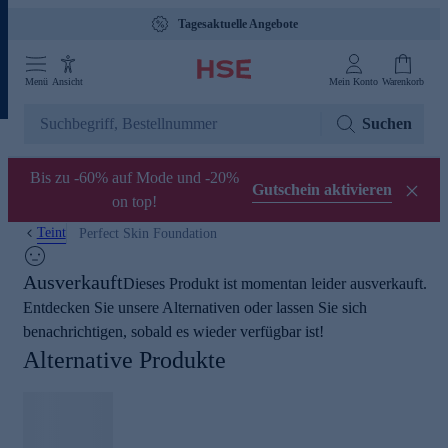
Tagesaktuelle Angebote
Menü
Ansicht
Mein Konto
Warenkorb
Suchen
Bis zu -60% auf Mode und -20%
Gutschein aktivieren
on top!
Teint
Perfect Skin Foundation
Ausverkauft
Dieses Produkt ist momentan leider ausverkauft.
Entdecken Sie unsere Alternativen oder lassen Sie sich
benachrichtigen, sobald es wieder verfügbar ist!
Alternative Produkte