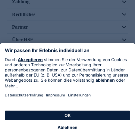
Zahlung
Rechtliches
Partner
Über HSE
Im TV
HSE International
Versand durch
Folge uns
AGB
Datenschutz
Impressum
Alle Rechte vorbehalten. Alle Preise inkl. gesetzlicher MwSt., zzgl. Versandkosten.