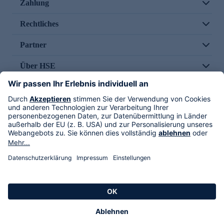
Zahlung
Rechtliches
Partner
Über HSE
Im TV
HSE International
Versand durch
Folge uns
AGB
Datenschutz
Impressum
Alle Rechte vorbehalten. Alle Preise inkl. gesetzlicher MwSt., zzgl. Versandkosten.