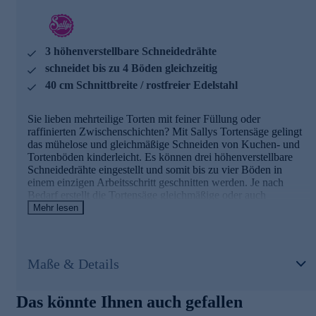
schneidet bis zu 4 Böden gleichzeitig - in gewünschter
Dicke
40 cm Schnittbreite
Spezial-Füße schonen den Untergrund
3 höhenverstellbare Schneidedrähte
hochwertiger 18/10 Edelstahl
schneidet bis zu 4 Böden gleichzeitig
rostfrei und spülmaschinenfest
40 cm Schnittbreite / rostfreier Edelstahl
Jetzt gleich bequem online bestellen und schon bald
raffinierte Torten zaubern.
Sie lieben mehrteilige Torten mit feiner Füllung oder
raffinierten Zwischenschichten? Mit Sallys Tortensäge gelingt
das mühelose und gleichmäßige Schneiden von Kuchen- und
Tortenböden kinderleicht. Es können drei höhenverstellbare
Schneidedrähte eingestellt und somit bis zu vier Böden in
einem einzigen Arbeitsschritt geschnitten werden. Je nach
Bedarf erstellt die Tortensäge gleichmäßige oder auch
unterschiedlich dicke Böden, denn die Höhe der
Mehr lesen
Schneidedrähte wird ganz individuell an den Seiten reguliert.
Es lassen sich sowohl runde als auch eckige Backwerke von
bis zu 40 Zentimetern bearbeiten. Die Tortensäge besteht aus
hochwertigem Edelstahl.
Maße & Details
Die Details im Überblick
Das könnte Ihnen auch gefallen
Tortensäge für gerade Kuchen- oder Tortenböden