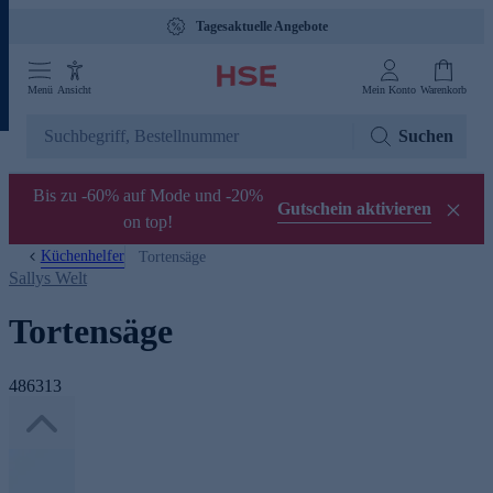
Tagesaktuelle Angebote
Menü
Ansicht
Mein Konto
Warenkorb
Suchen
Bis zu -60% auf Mode und -20%
Gutschein aktivieren
on top!
Küchenhelfer
Tortensäge
Sallys Welt
Tortensäge
486313