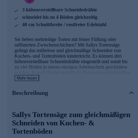
3 höhenverstellbare Schneidedrähte
schneidet bis zu 4 Böden gleichzeitig
40 cm Schnittbreite / rostfreier Edelstahl
Sie lieben mehrteilige Torten mit feiner Füllung oder
raffinierten Zwischenschichten? Mit Sallys Tortensäge
gelingt das mühelose und gleichmäßige Schneiden von
Kuchen- und Tortenböden kinderleicht. Es können drei
höhenverstellbare Schneidedrähte eingestellt und somit bis
zu vier Böden in einem einzigen Arbeitsschritt geschnitten
werden. Je nach Bedarf erstellt die Tortensäge gleichmäßige
oder auch unterschiedlich dicke Böden, denn die Höhe der
Mehr lesen
Schneidedrähte wird ganz individuell an den Seiten reguliert.
Es lassen sich sowohl runde als auch eckige Backwerke von
Beschreibung
bis zu 40 Zentimetern bearbeiten. Die Tortensäge besteht aus
hochwertigem Edelstahl.
Sallys Tortensäge zum gleichmäßigen
Die Details im Überblick
Schneiden von Kuchen- &
Tortensäge für gerade Kuchen- oder Tortenböden
Tortenböden
3 höhenverstellbare Schneidedrähte + 1 Extra-
Schneidedraht