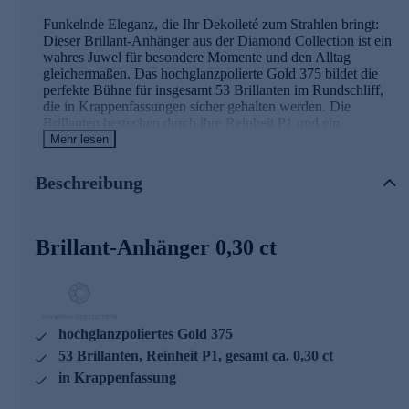
Funkelnde Eleganz, die Ihr Dekolleté zum Strahlen bringt:
Dieser Brillant-Anhänger aus der Diamond Collection ist ein
wahres Juwel für besondere Momente und den Alltag
gleichermaßen. Das hochglanzpolierte Gold 375 bildet die
perfekte Bühne für insgesamt 53 Brillanten im Rundschliff,
die in Krappenfassungen sicher gehalten werden. Die
Brillanten bestechen durch ihre Reinheit P1 und ein
Gesamtkaratgewicht von ca. 0,30 ct. Jeder einzelne Stein
Mehr lesen
wurde mit guter Schliffqualität veredelt und entfaltet so ein
faszinierendes Feuer und Funkeln bei jedem Lichteinfall.
Beschreibung
Die teilweise rhodinierte Verarbeitung sorgt für zusätzliche
Brillanz und unterstreicht die zeitlose Schönheit dieses
Schmuckstücks. Mit seinen Maßen von 3,5 cm Länge und
2,2 cm Breite setzt der Anhänger ein stilvolles Statement,
Brillant-Anhänger 0,30 ct
ohne dabei aufdringlich zu wirken. Das mitgelieferte
Diamond Collection Zertifikat bestätigt zudem die exzellente
Beschaffenheit der Edelsteine. Was die Qualität unserer
Schmuckstücke angeht, gehen wir keine Kompromisse ein.
Aus diesem Grund werden unsere Schmuckwaren von
hochglanzpoliertes Gold 375
unserer Qualitätssicherung und seitens des Lieferanten
strengsten Prüfprozessen unterzogen. Unter anderem
53 Brillanten, Reinheit P1, gesamt ca. 0,30 ct
beinhalten unsere Prüfprozesse Prüfungen auf Konformität
in Krappenfassung
mit den Bestimmungen der Schweizer
Edelmetallkontrollgesetzgebung. Hinweis: Die abgebildete