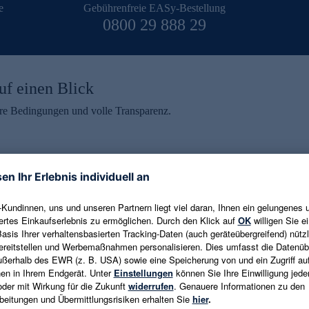
e
Gebührenfreie EASy-Bestellung
0800 29 888 29
uf einen Blick
aire Bedingungen und volle Transparenz.
ein erhalten
eren und aktuelle Trends,
E-Mail-Adresse eingeben
alten. Als Dankeschön
ne Abmeldung ist jederzeit in
Es gelten die
Datenschutzrichtlinien
un