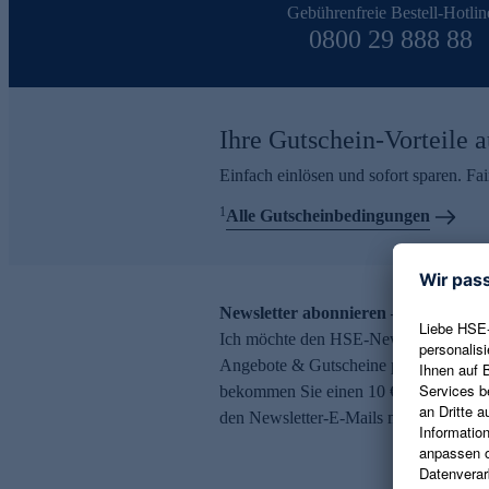
Gebührenfreie Bestell-Hotlin
0800 29 888 88
Ihre Gutschein-Vorteile a
Einfach einlösen und sofort sparen. F
1
Alle Gutscheinbedingungen
Newsletter abonnieren – 10 € Gutsch
Ich möchte den HSE-Newsletter abonni
Angebote & Gutscheine per E-Mail erh
bekommen Sie einen 10 € Gutschein. Ei
den Newsletter-E-Mails möglich.