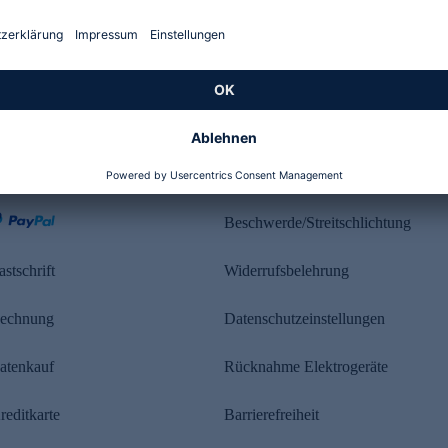
Kundenbewertung
ahlung
Rechtliches
Beschwerde/Streitschlichtung
astschrift
Widerrufsbelehrung
echnung
Datenschutzeinstellungen
atenkauf
Rücknahme Elektrogeräte
reditkarte
Barrierefreiheit