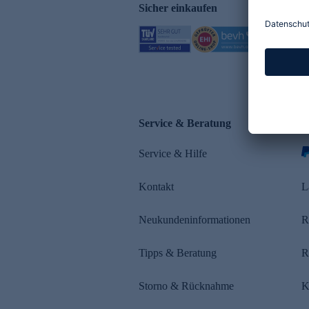
Sicher einkaufen
Service & Beratung
Z
Service & Hilfe
Kontakt
L
Neukundeninformationen
R
Tipps & Beratung
R
Storno & Rücknahme
K