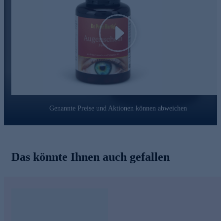
Dr. Peter Hartig
®
forscht für Ihre Gesundheit
Seit knapp 40 Jahren steht der Name Dr. Peter Hartig® für die
Erforschung von Mikroalgen und die Entwicklung von
Play
Nahrungsergänzungsmitteln. Seine Inspiration und Motivation
findet er in der Natur selbst – dem Wasser und den Pflanzen.
Gemeinsam mit seinem Wissenschaftsteam lässt er altes Wissen
und moderne Forschung harmonisch zusammenfließen. Diese
Erfahrung stellt er stets in den Dienst von sich und seinen
Mitmenschen.
Greifen Sie zu und bestellen Sie noch heute bequem online.
Genannte Preise und Aktionen können abweichen
Das könnte Ihnen auch gefallen