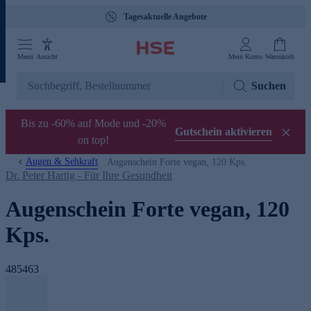
Tagesaktuelle Angebote
Menü
Ansicht
Mein Konto
Warenkorb
Suchen
Bis zu -60% auf Mode und -20%
Gutschein aktivieren
on top!
Augen & Sehkraft
Augenschein Forte vegan, 120 Kps.
Dr. Peter Hartig - Für Ihre Gesundheit
Augenschein Forte vegan, 120
Kps.
485463