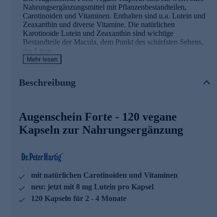
Nahrungsergänzungsmittel mit Pflanzenbestandteilen,
Carotinoiden und Vitaminen. Enthalten sind u.a. Lutein und
Zeaxanthin und diverse Vitamine. Die natürlichen
Karotinoide Lutein und Zeaxanthin sind wichtige
Bestandteile der Macula, dem Punkt des schärfsten Sehens,
der Linse.
Mehr lesen
Augenschein Forte - die Wirkstoffe
Beschreibung
• 8 mg Lutein pro Kapsel
• Die natürlichen Carotinoide, Lutein und Zeaxanthin sind
wichtige Bestandteile der Macula, dem Punkt des schärfsten
Augenschein Forte - 120 vegane
Sehens, der Linse
• Vitamin A (Beta Carotin) trägt zur Erhaltung normaler
Kapseln zur Nahrungsergänzung
Sehkraft bei
• Riboflavin trägt zur Erhaltung normaler Sehkraft bei
• Vitamin E trägt dazu bei, die Zellen vor oxidativem Stress
zu schützen
mit natürlichen Carotinoiden und Vitaminen
Dr. Peter Hartig
®
Augenschein Forte vegane Kapseln sind
hervorragend für die tägliche Nahrungsergänzung geeignet.
neu: jetzt mit 8 mg Lutein pro Kapsel
Sie lassen sich ausgezeichnet mit allen weiteren Dr. Peter
120 Kapseln für 2 - 4 Monate
Hartig
®
Produkten kombinieren.