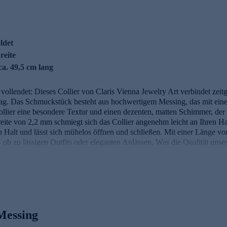
ldet
reite
ca. 49,5 cm lang
vollendet: Dieses Collier von Claris Vienna Jewelry Art verbindet ze
Tag. Das Schmuckstück besteht aus hochwertigem Messing, das mit eine
ollier eine besondere Textur und einen dezenten, matten Schimmer, de
ite von 2,2 mm schmiegt sich das Collier angenehm leicht an Ihren Hals
n Halt und lässt sich mühelos öffnen und schließen. Mit einer Länge von
 – ob zu lässigen Outfits oder eleganten Anlässen. Was die Qualität un
erden unsere Schmuckwaren von unserer Qualitätssicherung und seite
n unsere Prüfprozesse Prüfungen auf Konformität mit den Bestimmunge
 Ausstrahlung unterstreicht und Sie jeden Tag aufs Neue begleitet.
Messing