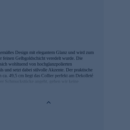
itgemäßes Design mit elegantem Glanz und wird zum
r feinen Gelbgoldschicht veredelt wurde. Die
r sich wohltuend von hochglanzpolierten
 und setzt dabei stilvolle Akzente. Der praktische
 ca. 49,5 cm liegt das Collier perfekt am Dekolleté
serer Schmuckstücke angeht, gehen wir keine
ns des Lieferanten strengsten Prüfprozessen
n der Schweizer Edelmetallkontrollgesetzgebung.