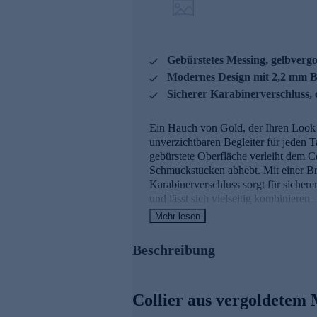
Gebürstetes Messing, gelbvergo
Modernes Design mit 2,2 mm B
Sicherer Karabinerverschluss, 
Ein Hauch von Gold, der Ihren Look 
unverzichtbaren Begleiter für jeden 
gebürstete Oberfläche verleiht dem C
Schmuckstücken abhebt. Mit einer Bre
Karabinerverschluss sorgt für sichere
und lässt sich vielseitig kombinieren
Kompromisse ein. Aus diesem Grund w
Mehr lesen
unterzogen. Unter anderem beinhalte
Ein Schmuckstück, das Ihre natürliche
Beschreibung
Collier aus vergoldetem 