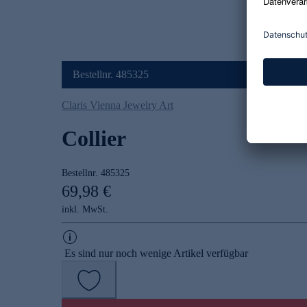
Bestellnr. 485325
Claris Vienna Jewelry Art
Collier
Bestellnr.
485325
69,98 €
inkl. MwSt.
Es sind nur noch wenige Artikel verfügbar