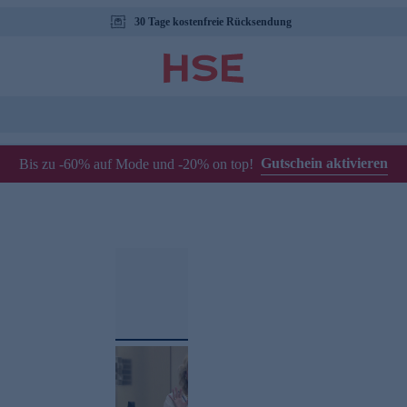
30 Tage kostenfreie Rücksendung
Gutschein aktivieren
Bis zu -60% auf Mode und -20% on top!