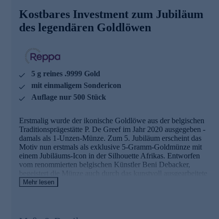
Die Details der Ausgabe auf einen Blick
Kostbares Investment zum Jubiläum
5g Gold 5 Jahre Löwe de Greef/Mauquoy
des legendären Goldlöwen
Jubiläum: 5 Jahre Goldlöwe 2020 - 2025
mit einmaligem Sondericon
5 g reines .9999 Gold
Erhaltung: Prooflike - PL
Auflage: 500 Stück
5 g reines .9999 Gold
mit Echtheitszertifikat
mit einmaligem Sondericon
Gleich heute noch online bestellen.
Auflage nur 500 Stück
Erstmalig wurde der ikonische Goldlöwe aus der belgischen
Traditionsprägestätte P. De Greef im Jahr 2020 ausgegeben -
damals als 1-Unzen-Münze. Zum 5. Jubiläum erscheint das
Motiv nun erstmals als exklusive 5-Gramm-Goldmünze mit
einem Jubiläums-Icon in der Silhouette Afrikas. Entworfen
vom renommierten belgischen Künstler Beni Debacker,
begeistert die Münze auch durch das kunstvoll ausgearbeitete
Hochrelief, das eine außergewöhnliche Tiefenwirkung
Mehr lesen
heraufbeschwört. Die Limitierung von 500 Stück, der
Goldgehalt und die Echtheit der Münze wird durch das
beiliegende Echtheitszertifikat bestätigt.