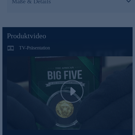
Maße & Details
Die Details der Ausgabe auf einen Blick
5g Gold 5 Jahre Löwe de Greef/Mauquoy
Jubiläum: 5 Jahre Goldlöwe 2020 - 2025
mit einmaligem Sondericon
5 g reines .9999 Gold
Produktvideo
Erhaltung: Prooflike - PL
Auflage: 500 Stück
TV-Präsentation
mit Echtheitszertifikat
Gleich heute noch online bestellen.
Play