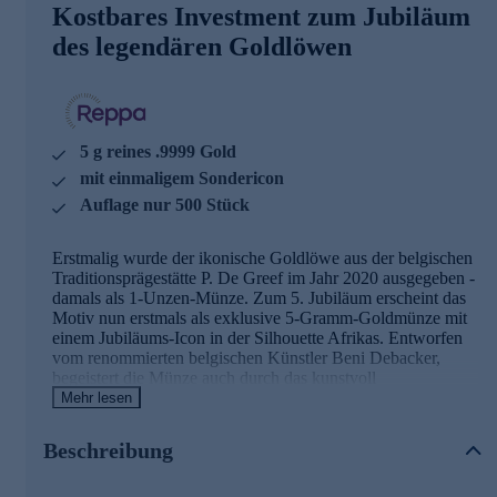
Kostbares Investment zum Jubiläum
des legendären Goldlöwen
5 g reines .9999 Gold
mit einmaligem Sondericon
Auflage nur 500 Stück
Erstmalig wurde der ikonische Goldlöwe aus der belgischen
Traditionsprägestätte P. De Greef im Jahr 2020 ausgegeben -
damals als 1-Unzen-Münze. Zum 5. Jubiläum erscheint das
Motiv nun erstmals als exklusive 5-Gramm-Goldmünze mit
einem Jubiläums-Icon in der Silhouette Afrikas. Entworfen
vom renommierten belgischen Künstler Beni Debacker,
begeistert die Münze auch durch das kunstvoll
ausgearbeitete Hochrelief, das eine außergewöhnliche
Mehr lesen
Tiefenwirkung heraufbeschwört. Die Limitierung von 500
Stück, der Goldgehalt und die Echtheit der Münze wird
Beschreibung
durch das beiliegende Echtheitszertifikat bestätigt.