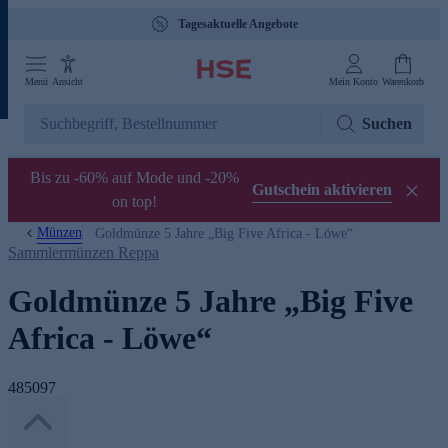
Tagesaktuelle Angebote
Menü
Ansicht
Mein Konto
Warenkorb
Suchen
Bis zu -60% auf Mode und -20%
Gutschein aktivieren
on top!
Münzen
Goldmünze 5 Jahre „Big Five Africa - Löwe“
Sammlermünzen Reppa
Goldmünze 5 Jahre „Big Five
Africa - Löwe“
485097