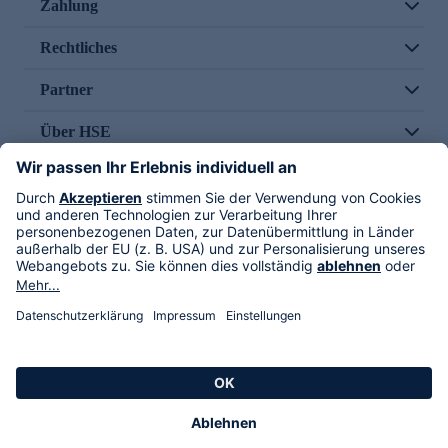
Zahlung
Rechtliches
Partner
Über HSE
Im TV
HSE International
Versand durch
Folge uns
AGB
Datenschutz
Impressum
Alle Rechte vorbehalten. Alle Preise inkl. gesetzlicher MwSt., zzgl. Versandkosten.