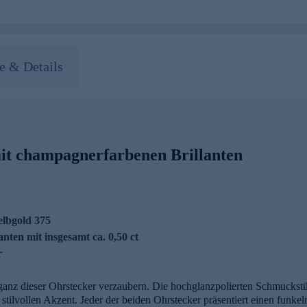
 & Details
it champagnerfarbenen Brillanten
elbgold 375
ten mit insgesamt ca. 0,50 ct
r
eganz dieser Ohrstecker verzaubern. Die hochglanzpolierten Schmuckst
tilvollen Akzent. Jeder der beiden Ohrstecker präsentiert einen funkeln