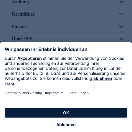
Zahlung
Rechtliches
Partner
Über HSE
Im TV
HSE International
Versand durch
Folge uns
AGB
Datenschutz
Impressum
Alle Rechte vorbehalten. Alle Preise inkl. gesetzlicher MwSt., zzgl. Versandkosten.