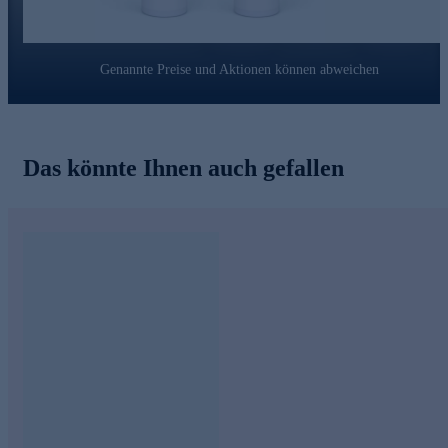
Reinigungstenside befreien die Haut und die Poren von
allen Blockaden, sodass die Wirkstoffe aus den
anschließend aufgetragenen Pflege-Produkten optimal ihre
Wirkung entfalten können.
Genannte Preise und Aktionen können abweichen
Online bestellen und in die abendliche Pflegeroutine
integrieren.
Das könnte Ihnen auch gefallen