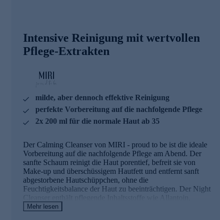
Intensive Reinigung mit wertvollen
Pflege-Extrakten
milde, aber dennoch effektive Reinigung
perfekte Vorbereitung auf die nachfolgende Pflege
2x 200 ml für die normale Haut ab 35
Der Calming Cleanser von MIRI - proud to be ist die ideale
Vorbereitung auf die nachfolgende Pflege am Abend. Der
sanfte Schaum reinigt die Haut porentief, befreit sie von
Make-up und überschüssigem Hautfett und entfernt sanft
abgestorbene Hautschüppchen, ohne die
Feuchtigkeitsbalance der Haut zu beeinträchtigen. Der Night
Cleanser enthält pflegende Inhaltsstoffe wie Allantoin,
Süßholzwurzel-Extrakt und Feuchtigkeitskomplex mit X-
Mehr lesen
linked Hyaluronsäure.