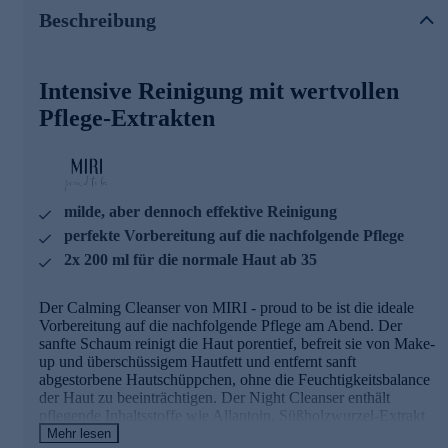
Beschreibung
Die Wirkung der Hauptinhaltsstoffe im
Überblick
Intensive Reinigung mit wertvollen
Feuchtigkeitskomplex mit X-linked Hyaluronsäure
:
Hyaluronsäure ist ein natürlicher Bestandteil der Haut
Pflege-Extrakten
und zeichnet sich durch ihre Fähigkeit aus, ein
Vielfaches ihres eigenen Molekulargewichts an Wasser
zu binden. Vernetzte Hyaluronsäure unterscheidet sich
von klassischer Hyaluronsäure in ihrer Molekülstruktur
durch Quervernetzungen zwischen den
milde, aber dennoch effektive Reinigung
Polysaccharidketten.
perfekte Vorbereitung auf die nachfolgende Pflege
Allantoin:
Alltoin
ist u.a. in den Pflanzen
2x 200 ml für die normale Haut ab 35
Roßkastanienrinde, Ahorn, Weizenkeime, Beinwell,
Schwarzwurzel und Rote Rübe enthalten. Es ist ein
altbewährter, multiaktiver Wirkstoff.
Der Calming Cleanser von MIRI - proud to be ist die ideale
Vorbereitung auf die nachfolgende Pflege am Abend. Der
Süßholzwurzel-Extrakt
: Für den hier verwendeten
sanfte Schaum reinigt die Haut porentief, befreit sie von Make-
Rohstoff wird Süßholzwurzel bei Raumtemperatur mit
up und überschüssigem Hautfett und entfernt sanft
einem zirkulierenden Bio Glycerin-Wasser-Gemisch
abgestorbene Hautschüppchen, ohne die Feuchtigkeitsbalance
extrahiert.
der Haut zu beeinträchtigen. Der Night Cleanser enthält
Exklusive Kombination:
Waschaktive Substanzen wie
pflegende Inhaltsstoffe wie Allantoin, Süßholzwurzel-Extrakt
Coco-Glucoside, Caprylyl/Capryl Glucoside und
und Feuchtigkeitskomplex mit X-linked Hyaluronsäure.
Mehr lesen