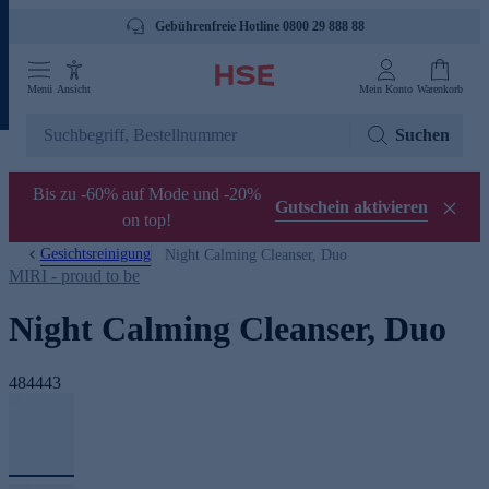
Gebührenfreie Hotline 0800 29 888 88
Menü
Ansicht
Mein Konto
Warenkorb
Suchen
Bis zu -60% auf Mode und -20%
Gutschein aktivieren
on top!
Gesichtsreinigung
Night Calming Cleanser, Duo
MIRI - proud to be
Night Calming Cleanser, Duo
484443