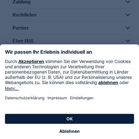
Zahlung
Rechtliches
Partner
Über HSE
Im TV
HSE International
Versand durch
Folge uns
AGB
Datenschutz
Impressum
Alle Rechte vorbehalten. Alle Preise inkl. gesetzlicher MwSt., zzgl. Versandkosten.