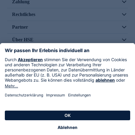
Zahlung
Rechtliches
Partner
Über HSE
Im TV
HSE International
Versand durch
Folge uns
AGB
Datenschutz
Impressum
Alle Rechte vorbehalten. Alle Preise inkl. gesetzlicher MwSt., zzgl. Versandkosten.