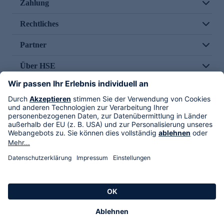
Zahlung
Rechtliches
Partner
Über HSE
Im TV
HSE International
Versand durch
Folge uns
AGB
Datenschutz
Impressum
Alle Rechte vorbehalten. Alle Preise inkl. gesetzlicher MwSt., zzgl. Versandkosten.