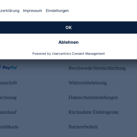
Kundenbewertung
ahlung
Rechtliches
Beschwerde/Streitschlichtung
astschrift
Widerrufsbelehrung
echnung
Datenschutzeinstellungen
atenkauf
Rücknahme Elektrogeräte
reditkarte
Barrierefreiheit