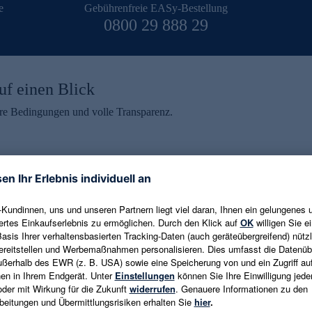
e
Gebührenfreie EASy-Bestellung
0800 29 888 29
uf einen Blick
aire Bedingungen und volle Transparenz.
ein erhalten
eren und aktuelle Trends,
E-Mail-Adresse eingeben
alten. Als Dankeschön
ne Abmeldung ist jederzeit in
Es gelten die
Datenschutzrichtlinien
un