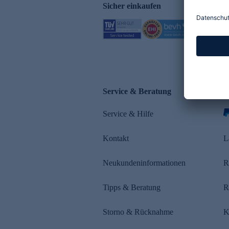
Sicher einkaufen
Service & Beratung
Z
Service & Hilfe
s
Kontakt
L
Neukundeninformationen
R
Tipps & Beratung
R
Storno & Rücknahme
K