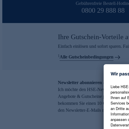
Gebührenfreie Bestell-Hotlin
0800 29 888 88
Ihre Gutschein-Vorteile a
Einfach einlösen und sofort sparen. F
1
Alle Gutscheinbedingungen
Newsletter abonnieren – 10 € Gutsch
Ich möchte den HSE-Newsletter abonni
Angebote & Gutscheine per E-Mail erh
bekommen Sie einen 10 € Gutschein. Ei
den Newsletter-E-Mails möglich.