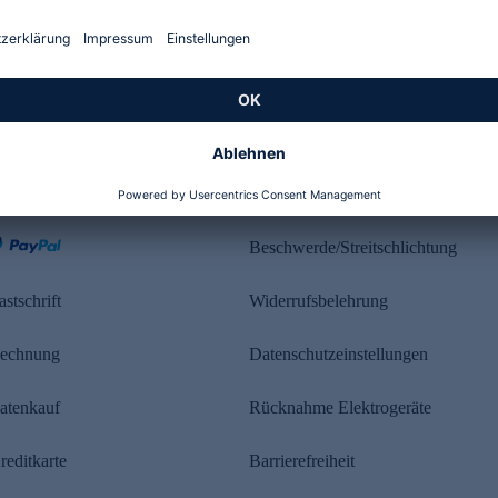
Kundenbewertung
ahlung
Rechtliches
Beschwerde/Streitschlichtung
astschrift
Widerrufsbelehrung
echnung
Datenschutzeinstellungen
atenkauf
Rücknahme Elektrogeräte
reditkarte
Barrierefreiheit