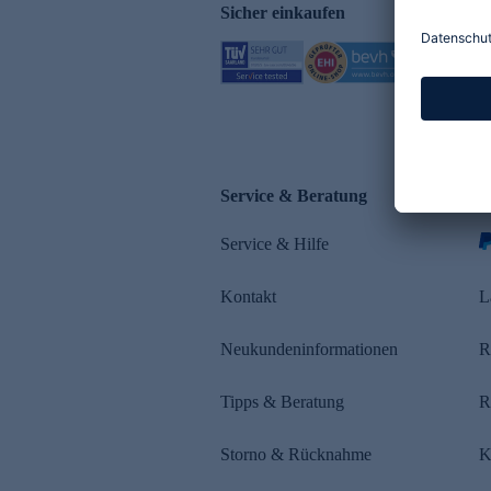
Sicher einkaufen
Service & Beratung
Z
Service & Hilfe
s
Kontakt
L
Neukundeninformationen
R
Tipps & Beratung
R
Storno & Rücknahme
K