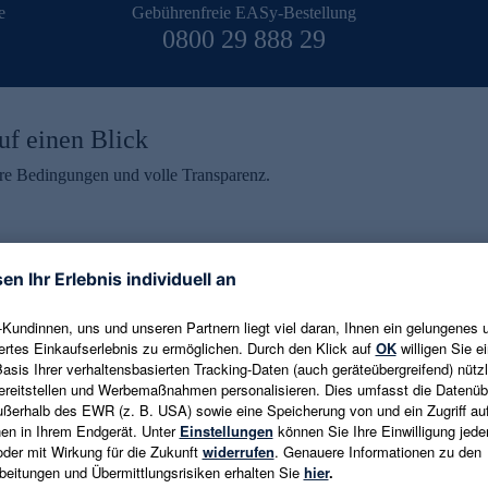
e
Gebührenfreie EASy-Bestellung
0800 29 888 29
uf einen Blick
aire Bedingungen und volle Transparenz.
ein erhalten
eren und aktuelle Trends,
E-Mail-Adresse eingeben
alten. Als Dankeschön
ne Abmeldung ist jederzeit in
Es gelten die
Datenschutzrichtlinien
un