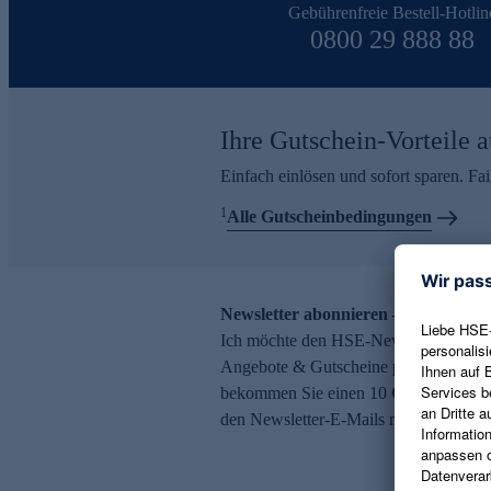
Gebührenfreie Bestell-Hotlin
0800 29 888 88
Ihre Gutschein-Vorteile a
Einfach einlösen und sofort sparen. F
1
Alle Gutscheinbedingungen
Newsletter abonnieren – 10 € Gutsch
Ich möchte den HSE-Newsletter abonni
Angebote & Gutscheine per E-Mail erh
bekommen Sie einen 10 € Gutschein. Ei
den Newsletter-E-Mails möglich.