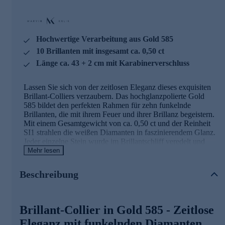
Hochwertige Verarbeitung aus Gold 585
10 Brillanten mit insgesamt ca. 0,50 ct
Länge ca. 43 + 2 cm mit Karabinerverschluss
Lassen Sie sich von der zeitlosen Eleganz dieses exquisiten
Brillant-Colliers verzaubern. Das hochglanzpolierte Gold
585 bildet den perfekten Rahmen für zehn funkelnde
Brillanten, die mit ihrem Feuer und ihrer Brillanz begeistern.
Mit einem Gesamtgewicht von ca. 0,50 ct und der Reinheit
SI1 strahlen die weißen Diamanten in faszinierendem Glanz.
Jeder einzelne Stein wurde im Brillantschliff veredelt und
meisterhaft in das edle Goldcollier eingerieben. Die Länge
Mehr lesen
von 43 cm plus 2 cm Verlängerung ermöglicht eine
individuelle Anpassung, während der sichere
Beschreibung
Karabinerverschluss für bequemes Anlegen sorgt. Dieses in
Deutschland gefertigte Schmuckstück von Marvin Kulik
vereint höchste Qualität mit zeitloser Schönheit und ist ein
Ausdruck von Luxus und Raffinesse. Es ist das perfekte
Brillant-Collier in Gold 585 - Zeitlose
Accessoire für besondere Anlässe oder als edles Geschenk
Eleganz mit funkelnden Diamanten
für einen geliebten Menschen. Tragen Sie dieses Collier und