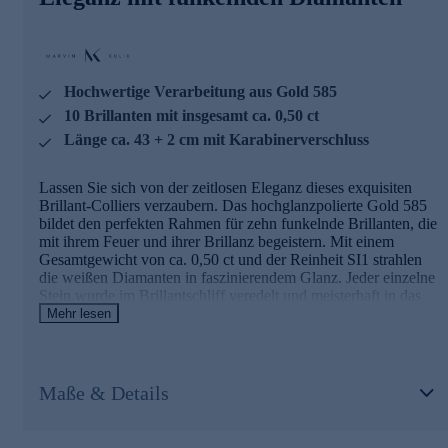
spüren Sie die Kraft der Brillanten, die Ihren Hals in ein
Meer aus Licht tauchen.
Hochwertige Verarbeitung aus Gold 585
10 Brillanten mit insgesamt ca. 0,50 ct
Länge ca. 43 + 2 cm mit Karabinerverschluss
Lassen Sie sich von der zeitlosen Eleganz dieses exquisiten
Brillant-Colliers verzaubern. Das hochglanzpolierte Gold 585
bildet den perfekten Rahmen für zehn funkelnde Brillanten, die
mit ihrem Feuer und ihrer Brillanz begeistern. Mit einem
Gesamtgewicht von ca. 0,50 ct und der Reinheit SI1 strahlen
die weißen Diamanten in faszinierendem Glanz. Jeder einzelne
Stein wurde im Brillantschliff veredelt und meisterhaft in das
edle Goldcollier eingerieben. Die Länge von 43 cm plus 2 cm
Mehr lesen
Verlängerung ermöglicht eine individuelle Anpassung,
während der sichere Karabinerverschluss für bequemes
Anlegen sorgt. Dieses in Deutschland gefertigte Schmuckstück
von Marvin Kulik vereint höchste Qualität mit zeitloser
Maße & Details
Schönheit und ist ein Ausdruck von Luxus und Raffinesse. Es
ist das perfekte Accessoire für besondere Anlässe oder als edles
Geschenk für einen geliebten Menschen. Tragen Sie dieses