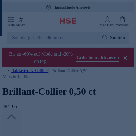
Tagesaktuelle Angebote
Menü
Ansicht
Mein Konto
Warenkorb
Suchen
Bis zu -60% auf Mode und -20%
Gutschein aktivieren
on top!
Halsketten & Colliers
Brillant-Collier 0,50 ct
Marvin Kulik
Brillant-Collier 0,50 ct
484195