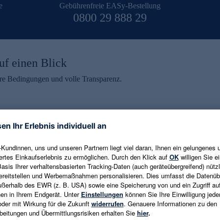
e
Gebührenfreie EASy-Bestellung
0800 29 888 29
uf einen Blick
aire Bedingungen und volle Transparenz.
ein erhalten
eren und aktuelle Trends,
E-Mail-Adresse eingeben
alten. Als Dankeschön
ne Abmeldung ist jederzeit in
Es gelten die
Datenschutzrichtlinien
un