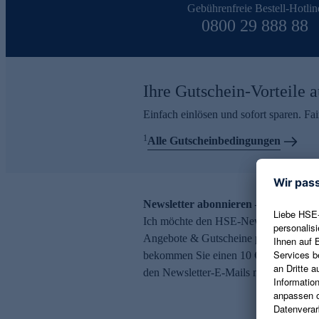
Gebührenfreie Bestell-Hotlin
0800 29 888 88
Ihre Gutschein-Vorteile a
Einfach einlösen und sofort sparen. F
1
Alle Gutscheinbedingungen
Newsletter abonnieren – 10 € Gutsch
Ich möchte den HSE-Newsletter abonni
Angebote & Gutscheine per E-Mail erh
bekommen Sie einen 10 € Gutschein. Ei
den Newsletter-E-Mails möglich.