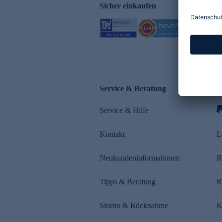
Sicher einkaufen
Service & Beratung
Z
Service & Hilfe
s
Kontakt
L
Neukundeninformationen
R
Tipps & Beratung
R
Storno & Rücknahme
K