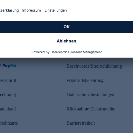
Kundenbewertung
ahlung
Rechtliches
Beschwerde/Streitschlichtung
astschrift
Widerrufsbelehrung
echnung
Datenschutzeinstellungen
atenkauf
Rücknahme Elektrogeräte
reditkarte
Barrierefreiheit