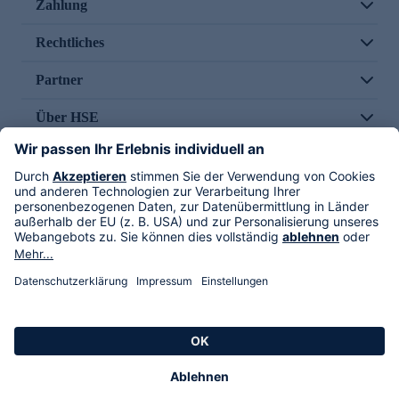
Zahlung
Rechtliches
Partner
Über HSE
Im TV
HSE International
Versand durch
Folge uns
AGB
Datenschutz
Impressum
Alle Rechte vorbehalten. Alle Preise inkl. gesetzlicher MwSt., zzgl. Versandkosten.