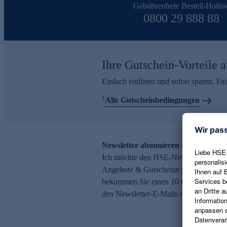
Gebührenfreie Bestell-Hotlin
0800 29 888 88
Ihre Gutschein-Vorteile a
Einfach einlösen und sofort sparen. F
1
Alle Gutscheinbedingungen
Newsletter abonnieren – 10 € Gutsch
Ich möchte den HSE-Newsletter abonni
Angebote & Gutscheine per E-Mail erh
bekommen Sie einen 10 € Gutschein. Ei
den Newsletter-E-Mails möglich.