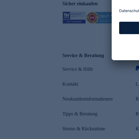
Sicher einkaufen
Service & Beratung
Z
Service & Hilfe
s
Kontakt
L
Neukundeninformationen
R
Tipps & Beratung
R
Storno & Rücknahme
K