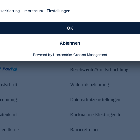
Kundenbewertung
ahlung
Rechtliches
Beschwerde/Streitschlichtung
astschrift
Widerrufsbelehrung
echnung
Datenschutzeinstellungen
atenkauf
Rücknahme Elektrogeräte
reditkarte
Barrierefreiheit