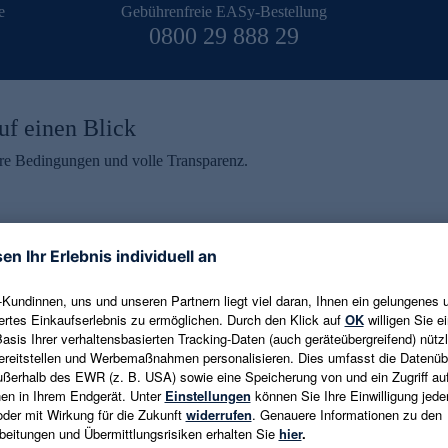
e
Gebührenfreie EASy-Bestellung
0800 29 888 29
uf einen Blick
aire Bedingungen und volle Transparenz.
ein erhalten
eren und aktuelle Trends,
E-Mail-Adresse eingeben
alten. Als Dankeschön
ne Abmeldung ist jederzeit in
Es gelten die
Datenschutzrichtlinien
un