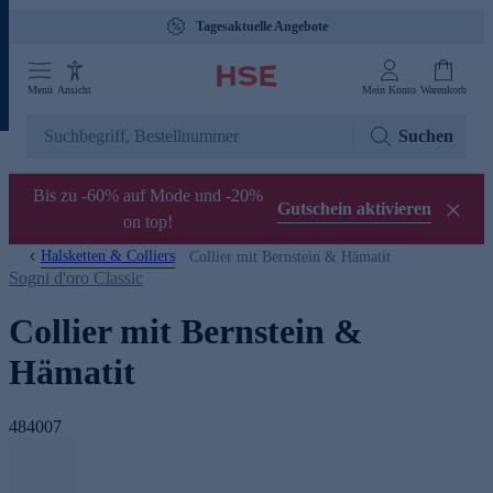
Tagesaktuelle Angebote
Menü
Ansicht
Mein Konto
Warenkorb
Suchen
Bis zu -60% auf Mode und -20%
Gutschein aktivieren
on top!
Halsketten & Colliers
Collier mit Bernstein & Hämatit
Sogni d'oro Classic
Collier mit Bernstein &
Hämatit
484007