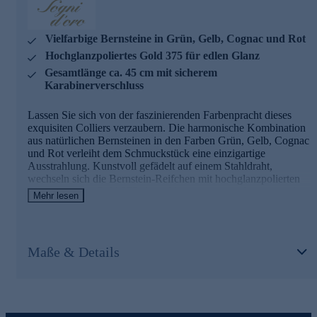
und Ihren Stil auf einzigartige Weise unterstreicht.
Vielfarbige Bernsteine in Grün, Gelb, Cognac und Rot
Hochglanzpoliertes Gold 375 für edlen Glanz
Gesamtlänge ca. 45 cm mit sicherem
Karabinerverschluss
Lassen Sie sich von der faszinierenden Farbenpracht dieses
exquisiten Colliers verzaubern. Die harmonische Kombination
aus natürlichen Bernsteinen in den Farben Grün, Gelb, Cognac
und Rot verleiht dem Schmuckstück eine einzigartige
Ausstrahlung. Kunstvoll gefädelt auf einem Stahldraht,
wechseln sich die Bernstein-Reifchen mit hochglanzpolierten
Elementen aus Gold 375 ab und kreieren so ein faszinierendes
Mehr lesen
Spiel von Farben und Texturen. Ergänzt wird diese
Komposition durch goldene Hämatit-Rondelle und -Kugeln,
die dem Collier zusätzlichen Glanz und Eleganz verleihen. Mit
einer Gesamtlänge von ca. 45 cm und einem sicheren
Maße & Details
Karabinerverschluss lässt sich dieses Schmuckstück perfekt an
Ihren Hals anschmiegen. Jeder Stein erzählt seine eigene
Geschichte und macht dieses Collier zu einem wahren Unikat.
Ein Meisterwerk der Goldschmiedekunst, das die Schönheit
der Natur einfängt und Ihren Stil auf einzigartige Weise