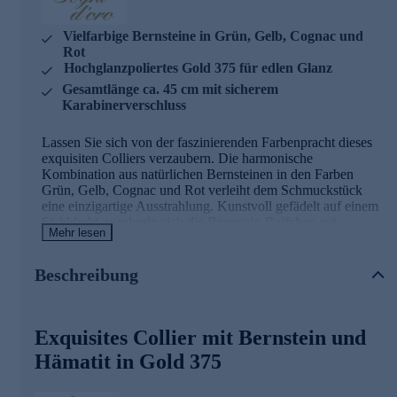
Vielfarbige Bernsteine in Grün, Gelb, Cognac und
Rot
Hochglanzpoliertes Gold 375 für edlen Glanz
Gesamtlänge ca. 45 cm mit sicherem
Karabinerverschluss
Lassen Sie sich von der faszinierenden Farbenpracht dieses
exquisiten Colliers verzaubern. Die harmonische
Kombination aus natürlichen Bernsteinen in den Farben
Grün, Gelb, Cognac und Rot verleiht dem Schmuckstück
eine einzigartige Ausstrahlung. Kunstvoll gefädelt auf einem
Stahldraht, wechseln sich die Bernstein-Reifchen mit
Mehr lesen
hochglanzpolierten Elementen aus Gold 375 ab und kreieren
so ein faszinierendes Spiel von Farben und Texturen.
Ergänzt wird diese Komposition durch goldene Hämatit-
Beschreibung
Rondelle und -Kugeln, die dem Collier zusätzlichen Glanz
und Eleganz verleihen. Mit einer Gesamtlänge von ca. 45
cm und einem sicheren Karabinerverschluss lässt sich dieses
Exquisites Collier mit Bernstein und
Schmuckstück perfekt an Ihren Hals anschmiegen. Jeder
Stein erzählt seine eigene Geschichte und macht dieses
Hämatit in Gold 375
Collier zu einem wahren Unikat. Ein Meisterwerk der
Goldschmiedekunst, das die Schönheit der Natur einfängt