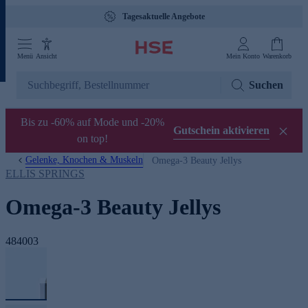
Tagesaktuelle Angebote
Menü
Ansicht
Mein Konto
Warenkorb
Suchen
Bis zu -60% auf Mode und -20%
Gutschein aktivieren
on top!
Gelenke, Knochen & Muskeln
Omega-3 Beauty Jellys
ELLIS SPRINGS
Omega-3 Beauty Jellys
484003