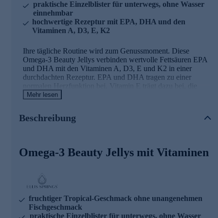
praktische Einzelblister für unterwegs, ohne Wasser
einnehmbar
hochwertige Rezeptur mit EPA, DHA und den
Vitaminen A, D3, E, K2
Ihre tägliche Routine wird zum Genussmoment. Diese
Omega-3 Beauty Jellys verbinden wertvolle Fettsäuren EPA
und DHA mit den Vitaminen A, D3, E und K2 in einer
durchdachten Rezeptur. EPA und DHA tragen zu einer
normalen Herzfunktion bei. Vitamin E trägt dazu bei, die
Zellen vor oxidativem Stress zu schützen. Vitamin A und D
Mehr lesen
unterstützen eine normale Funktion des Immunsystems.
Vitamin K2 trägt zur Erhaltung normaler Knochen bei. Die
Beschreibung
leckeren Jellys mit tropischem Fruchtgeschmack lassen sich
unkompliziert kauen – ganz ohne Wasser. Im hygienischen
Einzelblister verpackt, begleiten sie Sie mühelos durch den
Tag. Laktosefrei, glutenfrei und ohne Zuckerzusatz. Eine
Omega-3 Beauty Jellys mit Vitaminen
hochwertige Ergänzung für alle, die Wert auf Qualität und
einfache Anwendung legen.
fruchtiger Tropical-Geschmack ohne unangenehmen
Fischgeschmack
praktische Einzelblister für unterwegs, ohne Wasser