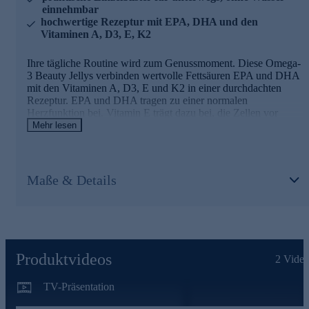
einnehmbar
hochwertige Rezeptur mit EPA, DHA und den
Vitaminen A, D3, E, K2
Ihre tägliche Routine wird zum Genussmoment. Diese Omega-
3 Beauty Jellys verbinden wertvolle Fettsäuren EPA und DHA
mit den Vitaminen A, D3, E und K2 in einer durchdachten
Rezeptur. EPA und DHA tragen zu einer normalen
Herzfunktion bei. Vitamin E trägt dazu bei, die Zellen vor
oxidativem Stress zu schützen. Vitamin A und D unterstützen
Mehr lesen
eine normale Funktion des Immunsystems. Vitamin K2 trägt
zur Erhaltung normaler Knochen bei. Die leckeren Jellys mit
tropischem Fruchtgeschmack lassen sich unkompliziert kauen –
ganz ohne Wasser. Im hygienischen Einzelblister verpackt,
Maße & Details
begleiten sie Sie mühelos durch den Tag. Laktosefrei,
glutenfrei und ohne Zuckerzusatz. Eine hochwertige
Ergänzung für alle, die Wert auf Qualität und einfache
Anwendung legen.
Produktvideos
2
Video
TV-Präsentation