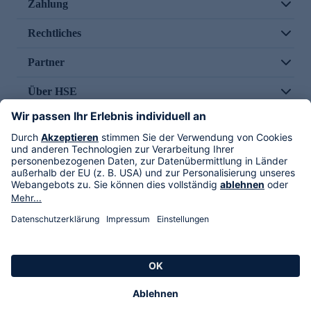
Zahlung
Rechtliches
Partner
Über HSE
Im TV
HSE International
Versand durch
Folge uns
AGB
Datenschutz
Impressum
Alle Rechte vorbehalten. Alle Preise inkl. gesetzlicher MwSt., zzgl. Versandkosten.