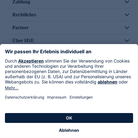
Zahlung
Rechtliches
Partner
Über HSE
Im TV
HSE International
Versand durch
Folge uns
AGB
Datenschutz
Impressum
Alle Rechte vorbehalten. Alle Preise inkl. gesetzlicher MwSt., zzgl. Versandkosten.