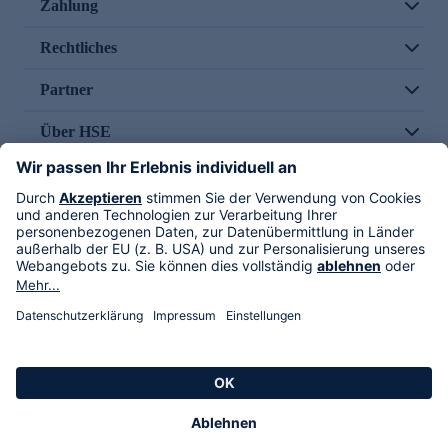
Zahlung
Rechtliches
Partner
Über HSE
Im TV
HSE International
Versand durch
Folge uns
AGB
Datenschutz
Impressum
Alle Rechte vorbehalten. Alle Preise inkl. gesetzlicher MwSt., zzgl. Versandkosten.