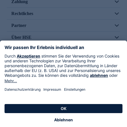
Zahlung
Rechtliches
Partner
Über HSE
Im TV
HSE International
Versand durch
Folge uns
AGB
Datenschutz
Impressum
Alle Rechte vorbehalten. Alle Preise inkl. gesetzlicher MwSt., zzgl. Versandkosten.