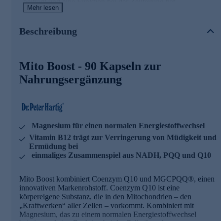
beiträgt und eine Funktion bei der Zellteilung hat.
Mehr lesen
Die Inhaltsstoffe und ihre Wirkweisen
Beschreibung
Magnesium trägt zu einem normalen
Energiestoffwechsel bei
Magnesium hat eine Funktion bei der Zellteilung
Mito Boost - 90 Kapseln zur
Vitamin E trägt dazu bei, die Zellen vor oxidativem
Stress zu schützen
Nahrungsergänzung
Vitamin B12 trägt zu einem normalen
Energiestoffwechsel bei
Vitamin B12 trägt zur Verringerung von Müdigkeit und
Ermüdung bei
Mit Markenrohstoff aus Japan für das PQQ
Magnesium für einen normalen Energiestoffwechsel
Zusammenspiel von NADH, PQQ und Q10 einmalig
Vitamin B12 trägt zur Verringerung von Müdigkeit und
Ermüdung bei
Bestellen Sie noch heute bequem und sicher online.
einmaliges Zusammenspiel aus NADH, PQQ und Q10
Mito Boost kombiniert Coenzym Q10 und MGCPQQ®, einen
innovativen Markenrohstoff. Coenzym Q10 ist eine
körpereigene Substanz, die in den Mitochondrien – den
„Kraftwerken“ aller Zellen – vorkommt. Kombiniert mit
Magnesium, das zu einem normalen Energiestoffwechsel