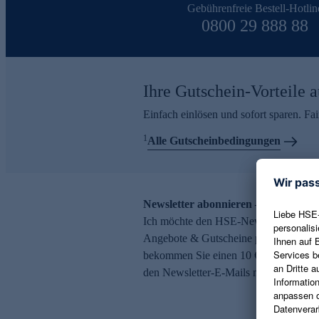
Gebührenfreie Bestell-Hotlin
0800 29 888 88
Ihre Gutschein-Vorteile a
Einfach einlösen und sofort sparen. F
1
Alle Gutscheinbedingungen
Newsletter abonnieren – 10 € Gutsch
Ich möchte den HSE-Newsletter abonni
Angebote & Gutscheine per E-Mail erh
bekommen Sie einen 10 € Gutschein. Ei
den Newsletter-E-Mails möglich.