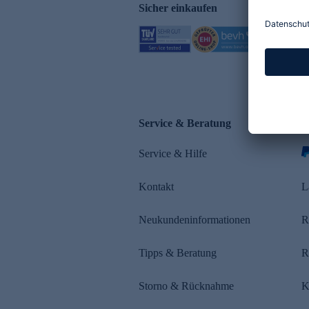
Sicher einkaufen
Service & Beratung
Z
Service & Hilfe
s
Kontakt
L
Neukundeninformationen
R
Tipps & Beratung
R
Storno & Rücknahme
K