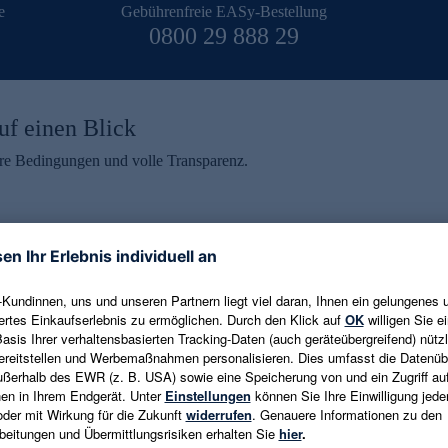
e
Gebührenfreie EASy-Bestellung
0800 29 888 29
uf einen Blick
aire Bedingungen und volle Transparenz.
ein erhalten
eren und aktuelle Trends,
E-Mail-Adresse eingeben
alten. Als Dankeschön
ne Abmeldung ist jederzeit in
Es gelten die
Datenschutzrichtlinien
un