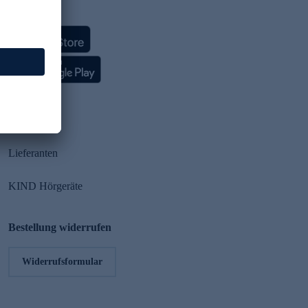
HSE App
Partner
Lieferanten
KIND Hörgeräte
Bestellung widerrufen
Widerrufsformular