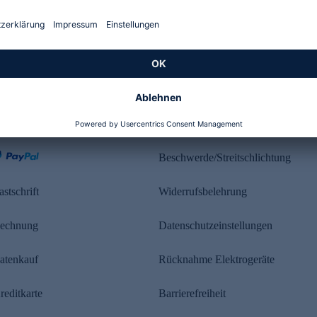
Kundenbewertung
ahlung
Rechtliches
Beschwerde/Streitschlichtung
astschrift
Widerrufsbelehrung
echnung
Datenschutzeinstellungen
atenkauf
Rücknahme Elektrogeräte
reditkarte
Barrierefreiheit