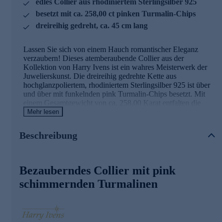
edles Collier aus rhodiniertem Sterlingsilber 925
besetzt mit ca. 258,00 ct pinken Turmalin-Chips
dreireihig gedreht, ca. 45 cm lang
Lassen Sie sich von einem Hauch romantischer Eleganz
verzaubern! Dieses atemberaubende Collier aus der
Kollektion von Harry Ivens ist ein wahres Meisterwerk der
Juwelierskunst. Die dreireihig gedrehte Kette aus
hochglanzpoliertem, rhodiniertem Sterlingsilber 925 ist über
und über mit funkelnden pink Turmalin-Chips besetzt. Mit
einem Gesamtgewicht von ca. 258,00 Karat entfalten die
ungeschliffenen Edelsteine aus Brasilien ein faszinierendes
Mehr lesen
Farbenspiel in verschiedenen Rosé- und Pinktönen. Die
natürlich gewachsenen Chips in Größen von 5,80 bis 1,4
Beschreibung
mm verleihen dem Collier eine organische, lebendige
Ausstrahlung. Ein praktischer Magnetverschluss sorgt für
bequemes An- und Ablegen. Mit einer Länge von ca. 45 cm
und einer Breite von ca. 0,58 x 0,30 - 0,32 x 0,14 cm
Bezauberndes Collier mit pink
schmiegt sich das Collier perfekt an Ihren Hals. Ob als
schimmernden Turmalinen
glamouröses Accessoire für besondere Anlässe oder als
farbenfroher Blickfang im Alltag - dieses einzigartige
Schmuckstück verleiht jedem Outfit einen Hauch von Luxus
und Raffinesse.