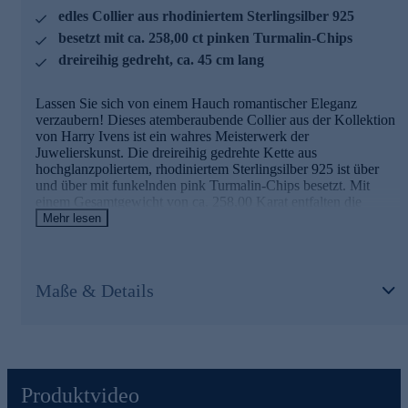
edles Collier aus rhodiniertem Sterlingsilber 925
besetzt mit ca. 258,00 ct pinken Turmalin-Chips
dreireihig gedreht, ca. 45 cm lang
Lassen Sie sich von einem Hauch romantischer Eleganz
verzaubern! Dieses atemberaubende Collier aus der Kollektion
von Harry Ivens ist ein wahres Meisterwerk der
Juwelierskunst. Die dreireihig gedrehte Kette aus
hochglanzpoliertem, rhodiniertem Sterlingsilber 925 ist über
und über mit funkelnden pink Turmalin-Chips besetzt. Mit
einem Gesamtgewicht von ca. 258,00 Karat entfalten die
ungeschliffenen Edelsteine aus Brasilien ein faszinierendes
Mehr lesen
Farbenspiel in verschiedenen Rosé- und Pinktönen. Die
natürlich gewachsenen Chips in Größen von 5,80 bis 1,4 mm
verleihen dem Collier eine organische, lebendige Ausstrahlung.
Ein praktischer Magnetverschluss sorgt für bequemes An- und
Maße & Details
Ablegen. Mit einer Länge von ca. 45 cm und einer Breite von
ca. 0,58 x 0,30 - 0,32 x 0,14 cm schmiegt sich das Collier
perfekt an Ihren Hals. Ob als glamouröses Accessoire für
besondere Anlässe oder als farbenfroher Blickfang im Alltag -
dieses einzigartige Schmuckstück verleiht jedem Outfit einen
Hauch von Luxus und Raffinesse.
Produktvideo