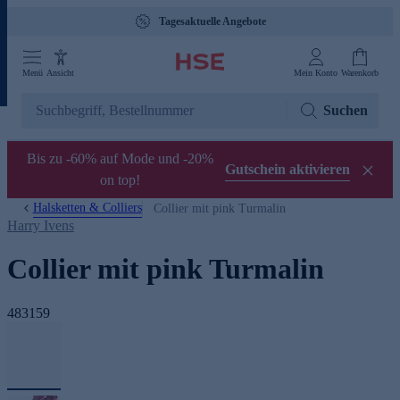
Tagesaktuelle Angebote
Menü
Ansicht
Mein Konto
Warenkorb
Suchen
Bis zu -60% auf Mode und -20%
Gutschein aktivieren
on top!
Halsketten & Colliers
Collier mit pink Turmalin
Harry Ivens
Collier mit pink Turmalin
483159